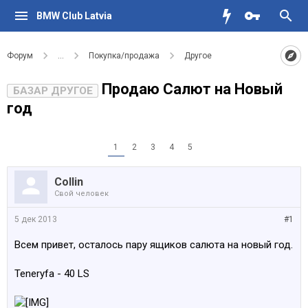
BMW Club Latvia
Форум
...
Покупка/продажа
Другое
Продаю Салют на Новый
БАЗАР ДРУГОЕ
год
1
2
3
4
5
Collin
Свой человек
5 дек 2013
#1
Всем привет, осталось пару ящиков салюта на новый год.
Teneryfa - 40 LS