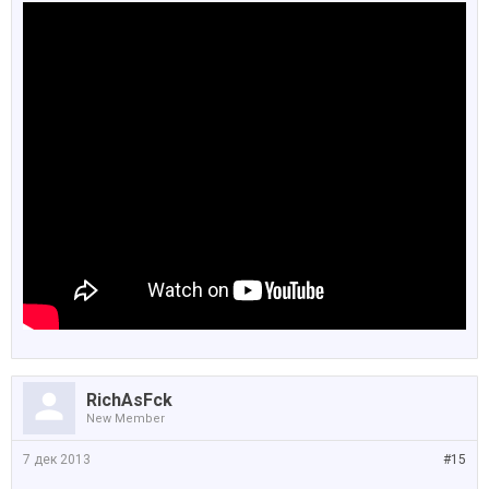
RichAsFck
New Member
7 дек 2013
#15