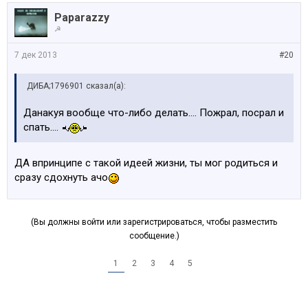
Paparazzy
☭
7 дек 2013
#20
ДИБА;1796901 сказал(а):
Данакуя вообще что-либо делать.... Пожрал, посрал и
спать....
ДА впринципе с такой идеей жизни, ты мог родиться и
сразу сдохнуть ачо
(Вы должны войти или зарегистрироваться, чтобы разместить
сообщение.)
1
2
3
4
5