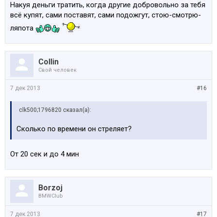
Накуя деньги тратить, когда другие добровольно за тебя
всё купят, сами поставят, сами подожгут, стою-смотрю-
ляпота
Collin
Свой человек
7 дек 2013
#16
clk500;1796820 сказал(а):
Сколько по времени он стреляет?
От 20 сек и до 4 мин
Borzoj
BMWClub
7 дек 2013
#17