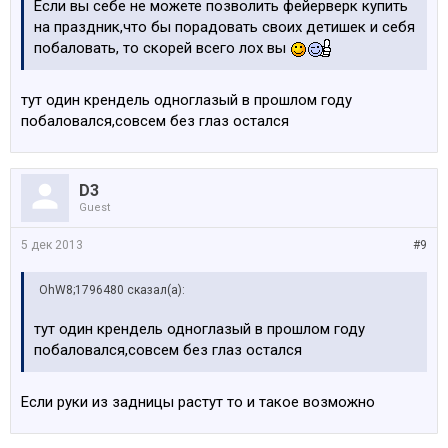
Если вы себе не можете позволить фейерверк купить
на праздник,что бы порадовать своих детишек и себя
побаловать, то скорей всего лох вы
тут один крендель одноглазый в прошлом году
побаловался,совсем без глаз остался
D3
Guest
5 дек 2013
#9
OhW8;1796480 сказал(а):
тут один крендель одноглазый в прошлом году
побаловался,совсем без глаз остался
Если руки из задницы растут то и такое возможно