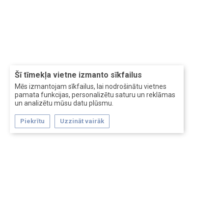
Šī tīmekļa vietne izmanto sīkfailus
Mēs izmantojam sīkfailus, lai nodrošinātu vietnes
pamata funkcijas, personalizētu saturu un reklāmas
un analizētu mūsu datu plūsmu.
Piekrītu
Uzzināt vairāk
Forum software by XenForo™
Перевод:
XF-Russia.ru