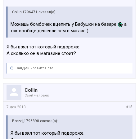
Collin;1796471 сказал(а):
Можешь бомбочек вцепить у Бабушки на базаре
а
так вообще дешевле чем в магазе )
Я бы взял тот который подороже.
А сколько он в магазине стоит?
ТанДен
нравится это.
Collin
Свой человек
7 дек 2013
#18
Borzoj;1796890 сказал(а):
Я бы взял тот который подороже.