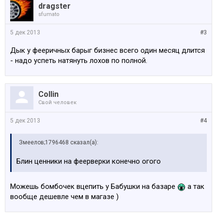
dragster
sfumato
5 дек 2013
#3
Дык у фееричных барыг бизнес всего один месяц длится
- надо успеть натянуть лохов по полной.
Collin
Свой человек
5 дек 2013
#4
Змеелов;1796468 сказал(а):
Блин ценники на феерверки конечно огого
Можешь бомбочек вцепить у Бабушки на базаре
а так
вообще дешевле чем в магазе )