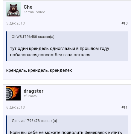
Che
Karma Police
5 дек 2013
#10
OhW8;1796480 сказал(а):
тут один крендель одноглазый в прошлом году
побаловался,совсем без глаз остался
крендель, крендель, кренделек
dragster
sfumato
6 дек 2013
#11
Дэнчик;1796478 сказал(а):
Если вы себе не можете позволить фейерверк купить