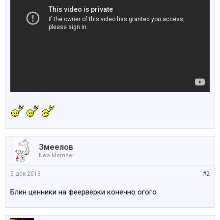
Змеелов
New Member
5 дек 2013
#2
Блин ценники на феерверки конечно огого