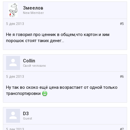
Змеелов
New Member
5 дек 2013
#5
Не я говорил про ценник в общем,что картон и хим
порошок стоят таких денег...
Collin
Свой человек
5 дек 2013
#6
Ну так во скоко ещё цена возрастает от одной только
транспортировки
D3
Guest
5 дек 2013
#7