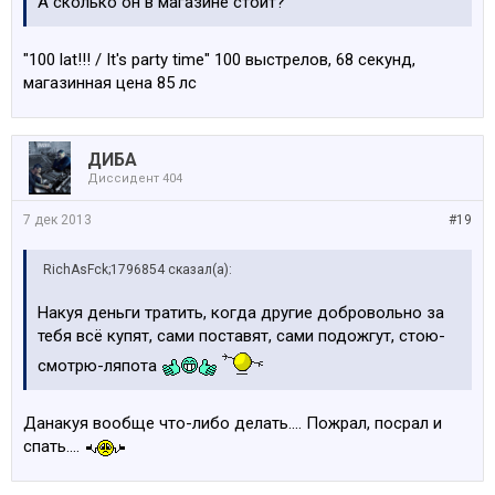
А сколько он в магазине стоит?
"100 lat!!! / It's party time" 100 выстрелов, 68 секунд,
магазинная цена 85 лс
ДИБА
Диссидент 404
7 дек 2013
#19
RichAsFck;1796854 сказал(а):
Накуя деньги тратить, когда другие добровольно за
тебя всё купят, сами поставят, сами подожгут, стою-
смотрю-ляпота
Данакуя вообще что-либо делать.... Пожрал, посрал и
спать....