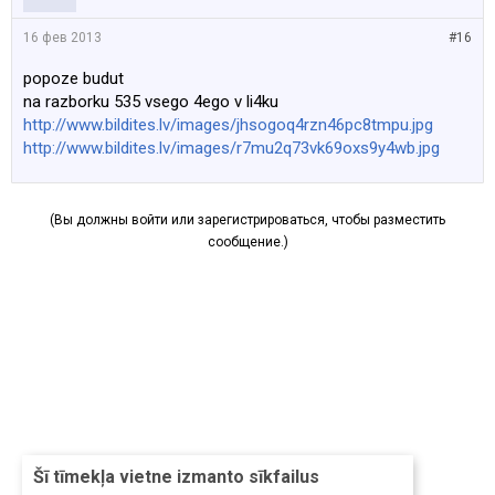
16 фев 2013
#16
popoze budut
na razborku 535 vsego 4ego v li4ku
http://www.bildites.lv/images/jhsogoq4rzn46pc8tmpu.jpg
http://www.bildites.lv/images/r7mu2q73vk69oxs9y4wb.jpg
(Вы должны войти или зарегистрироваться, чтобы разместить
сообщение.)
Šī tīmekļa vietne izmanto sīkfailus