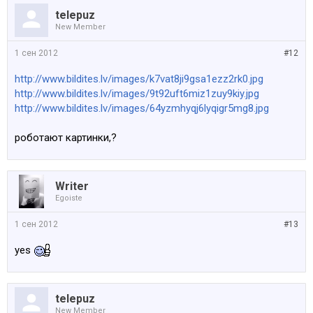
telepuz
New Member
1 сен 2012
#12
http://www.bildites.lv/images/k7vat8ji9gsa1ezz2rk0.jpg
http://www.bildites.lv/images/9t92uft6miz1zuy9kiy.jpg
http://www.bildites.lv/images/64yzmhyqj6lyqigr5mg8.jpg
роботают картинки,?
Writer
Egoiste
1 сен 2012
#13
yes
telepuz
New Member