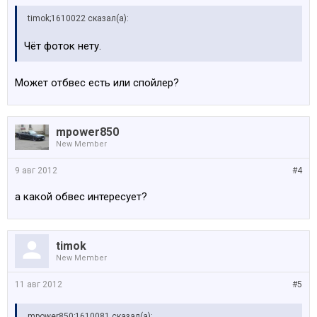
timok;1610022 сказал(а):
Чёт фоток нету.
Может отбвес есть или спойлер?
mpower850
New Member
9 авг 2012
#4
а какой обвес интересует?
timok
New Member
11 авг 2012
#5
mpower850;1610081 сказал(а):