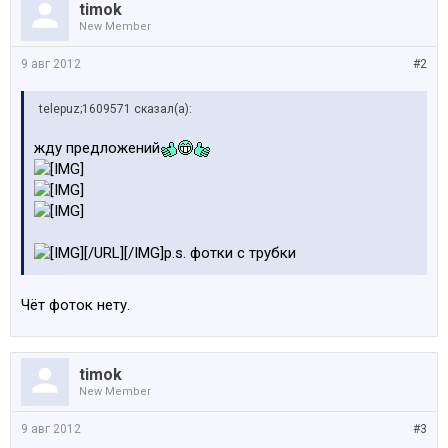
timok
New Member
9 авг 2012
#2
telepuz;1609571 сказал(а):
жду предложений
[/URL][/IMG]p.s. фотки с трубки
Чёт фоток нету.
timok
New Member
9 авг 2012
#3