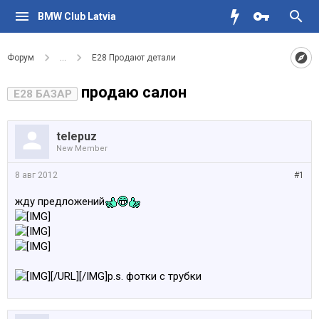
BMW Club Latvia
Форум
...
Е28 Продают детали
продаю салон
E28 БАЗАР
telepuz
New Member
8 авг 2012
#1
жду предложений
[/URL][/IMG]p.s. фотки с трубки