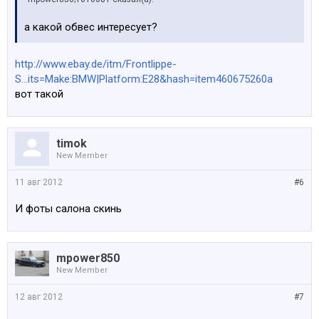
а какой обвес интересует?
http://www.ebay.de/itm/Frontlippe-
S...its=Make:BMW|Platform:E28&hash=item460675260a
вот такой
timok
New Member
11 авг 2012
#6
И фоты салона скинь
mpower850
New Member
12 авг 2012
#7