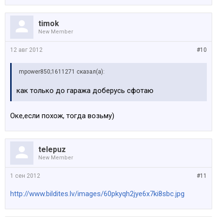
timok
New Member
12 авг 2012
#10
mpower850;1611271 сказал(а):
как только до гаража доберусь сфотаю
Оке,если похож, тогда возьму)
telepuz
New Member
1 сен 2012
#11
http://www.bildites.lv/images/60pkyqh2jye6x7ki8sbc.jpg