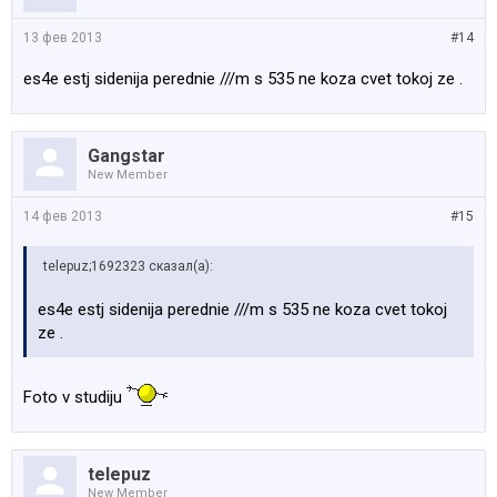
13 фев 2013
#14
es4e estj sidenija perednie ///m s 535 ne koza cvet tokoj ze .
Gangstar
New Member
14 фев 2013
#15
telepuz;1692323 сказал(а):
es4e estj sidenija perednie ///m s 535 ne koza cvet tokoj
ze .
Foto v studiju
telepuz
New Member