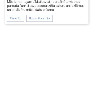
Mēs izmantojam sīkfailus, lai nodrošinātu vietnes
pamata funkcijas, personalizētu saturu un reklāmas
un analizētu mūsu datu plūsmu.
Piekrītu
Uzzināt vairāk
Forum software by XenForo™
Перевод:
XF-Russia.ru
Сделано в
Entrypoint
Обратная связь
Помощь
Условия и правила