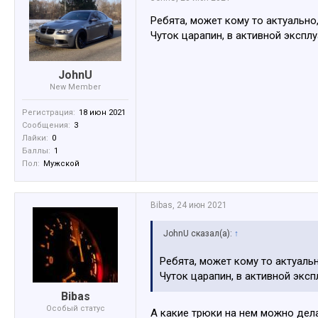
Ребята, может кому то актуально
Чуток царапин, в активной экспл
JohnU
New Member
Регистрация:
18 июн 2021
Сообщения:
3
Лайки:
0
Баллы:
1
Пол:
Мужской
Bibas
,
24 июн 2021
JohnU сказал(а):
↑
Ребята, может кому то актуальн
Чуток царапин, в активной экс
Bibas
Особый статус
А какие трюки на нем можно дел