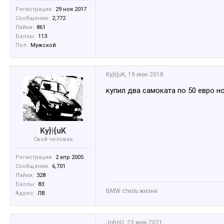
Регистрация:
29 ноя 2017
Сообщения:
2,772
Лайки:
861
Баллы:
113
Пол:
Мужской
Ky}|{uK
,
19 июн 2018
купил два самоката по 50 евро но
Ky}|{uK
Свой человек
Регистрация:
2 апр 2005
Сообщения:
6,701
Лайки:
328
Баллы:
83
BMW стиль жизни
Адрес:
ЛВ
JohnU
,
23 июн 2021