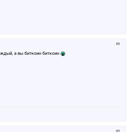
#8
каждый, а вы биткоин биткоин
#9