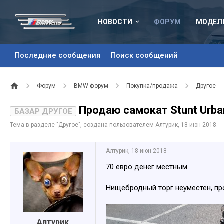
НОВОСТИ
ФОРУМ
МОДЕЛ
Последние сообщения
Поиск сообщений
Форум
BMW форум
Покупка/продажа
Другое
Продаю самокат Stunt Urban
БАЗАР ДРУГОЕ
Тема в разделе "
Другое
", создана пользователем
Алтурик
,
18 июн 2018
.
Алтурик
,
18 июн 2018
70 евро денег местным.
Нищебродный торг неуместен, пр
Алтурик