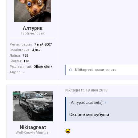
Алтурик
Твой человек
Регистрация:
7 май 2007
Сообщения:
4,847
Лайки:
755
Баллы:
113
Род занятий:
Office clerk
Nikitagreat
нравится это.
Адрес:
-
Nikitagreat
,
19 июн 2018
Алтурик сказал(а):
↑
Скорее митсубуши
Nikitagreat
Well-Known Member