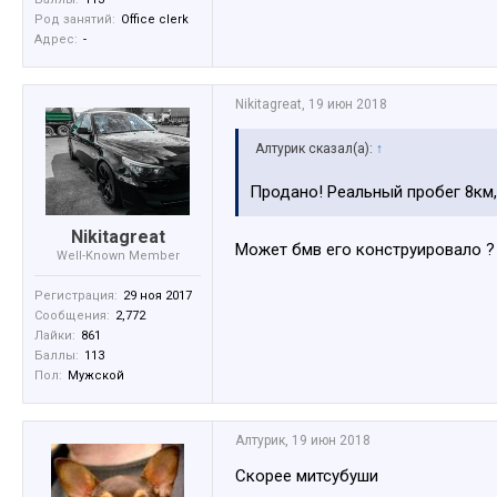
Род занятий:
Office clerk
Адрес:
-
Nikitagreat
,
19 июн 2018
Алтурик сказал(а):
↑
Продано! Реальный пробег 8км, 
Nikitagreat
Может бмв его конструировало ?
Well-Known Member
Регистрация:
29 ноя 2017
Сообщения:
2,772
Лайки:
861
Баллы:
113
Пол:
Мужской
Алтурик
,
19 июн 2018
Скорее митсубуши