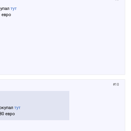
купал
тут
0 евро
#10
покупал
тут
80 евро