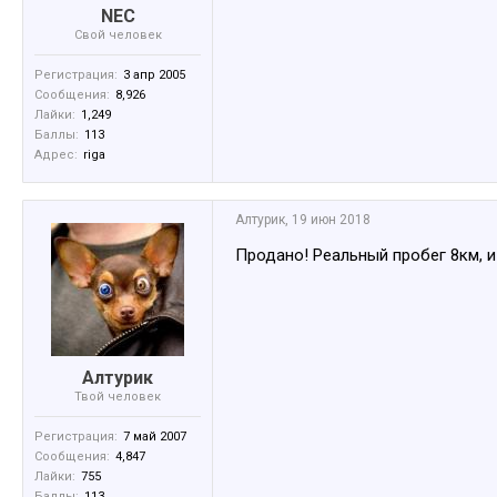
NEC
Свой человек
Регистрация:
3 апр 2005
Сообщения:
8,926
Лайки:
1,249
Баллы:
113
Адрес:
riga
Алтурик
,
19 июн 2018
Продано! Реальный пробег 8км, и
Алтурик
Твой человек
Регистрация:
7 май 2007
Сообщения:
4,847
Лайки:
755
Баллы:
113