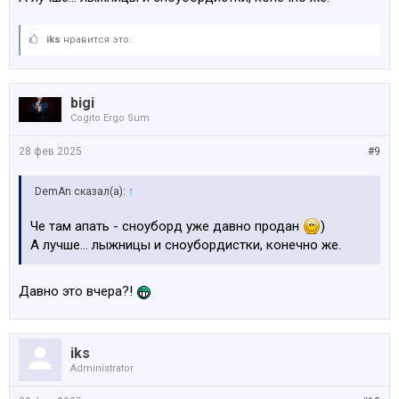
iks
нравится это.
bigi
Cogito Ergo Sum
28 фев 2025
#9
DemAn сказал(а):
↑
Че там апать - сноуборд уже давно продан
)
А лучше… лыжницы и сноубордистки, конечно же.
Давно это вчера?!
iks
Administrator