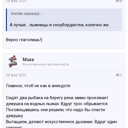
28 фев 2025
#10
DemAn сказал(а):
↑
А лучше… лыжницы и сноубордистки, конечно же.
Верно глаголишь!)
Muxa
Качественные автозапчасти
28 фев 2025
#11
Главное, чтоб не как в анекдоте:
Сидят два рыбака на берегу реки, мимо проезжает
девушка на водных лыжах. Вдруг трос обрывается.
Посовещавшись они решили, что надо бы спасти
девушку.
Вытащили, делают искусственное дыхание. Вдруг один
говорит: