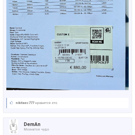
nikitaec777
нравится это.
DemAn
Мохнатое чудо