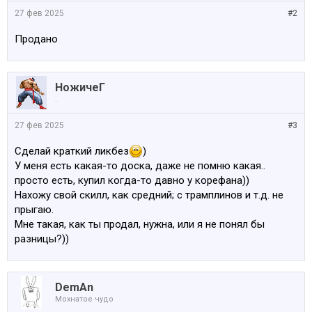
27 фев 2025
#2
Продано
НожичеГ
.
27 фев 2025
#3
Сделай краткий ликбез
)
У меня есть какая-то доска, даже не помню какая..
просто есть, купил когда-то давно у корефана))
Нахожу свой скилл, как средний; с трамплинов и т.д. не
прыгаю.
Мне такая, как ты продал, нужна, или я не понял бы
разницы?))
DemAn
Мохнатое чудо