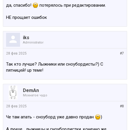
да, спасибо!
потерялось при редактировании.
НЕ прощает ошибок
iks
Administrator
28 фев 2025
#7
Так кто лучше? Лыжники или сноубордисты?) С
пятницей! up теме!
DemAn
Мохнатое чудо
28 фев 2025
#8
Че там апать - сноуборд уже давно продан
)
А лучше… лыжницы и сноубордистки, конечно же.