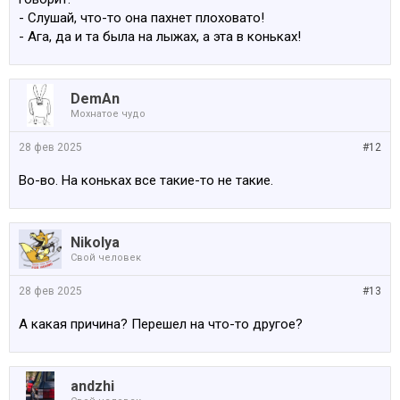
- Слушай, что-то она пахнет плоховато!
- Ага, да и та была на лыжах, а эта в коньках!
DemAn
Мохнатое чудо
28 фев 2025
#12
Во-во. На коньках все такие-то не такие.
Nikolya
Свой человек
28 фев 2025
#13
А какая причина? Перешел на что-то другое?
аndzhi