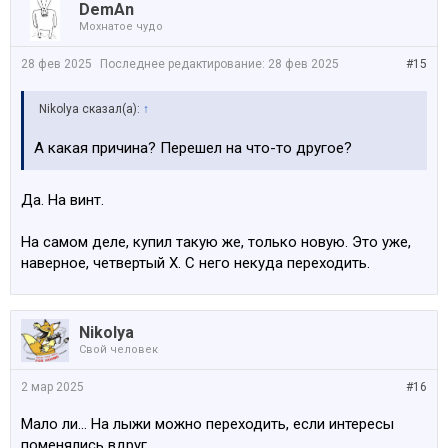
DemAn
Мохнатое чудо
28 фев 2025
Последнее редактирование:
28 фев 2025
#15
Nikolya сказал(а):
↑
А какая причина? Перешел на что-то другое?
Да. На винт.
На самом деле, купил такую же, только новую. Это уже,
наверное, четвертый Х. С него некуда переходить.
Nikolya
Свой человек
2 мар 2025
#16
Мало ли... На лыжи можно переходить, если интересы
поменялись вдруг