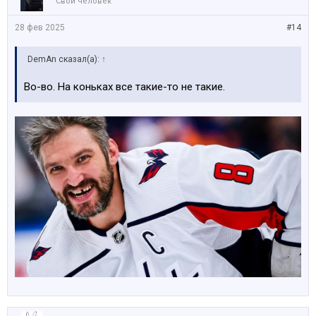
Свой человек
28 фев 2025
#14
DemAn сказал(а):
↑
Во-во. На коньках все такие-то не такие.