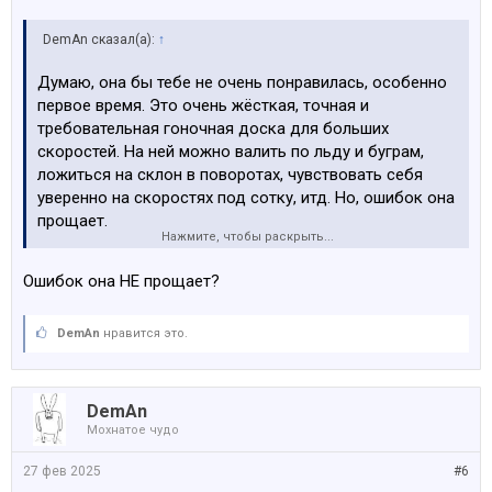
DemAn сказал(а):
↑
Думаю, она бы тебе не очень понравилась, особенно
первое время. Это очень жёсткая, точная и
требовательная гоночная доска для больших
скоростей. На ней можно валить по льду и буграм,
ложиться на склон в поворотах, чувствовать себя
уверенно на скоростях под сотку, итд. Но, ошибок она
прощает.
Нажмите, чтобы раскрыть...
А в таком контексте как ты спросил, это что-то типа: у
меня есть какая-то машина... иногда на ней езжу..
Ошибок она НЕ прощает?
кажется, Ланцер.. Как думаете, может поменять его на
Ланцер Эво ТМЕ? Не знаю, может он будет получше
моего?
DemAn
нравится это.
DemAn
Мохнатое чудо
27 фев 2025
#6