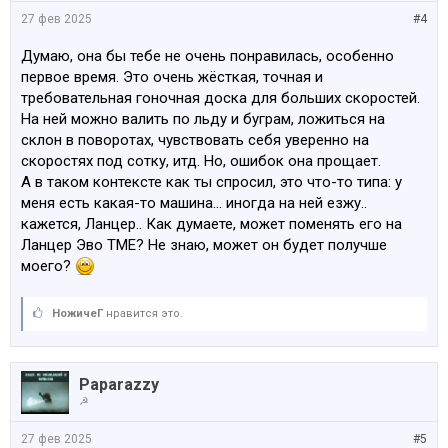
27 фев 2025
#4
Думаю, она бы тебе не очень понравилась, особенно
первое время. Это очень жёсткая, точная и
требовательная гоночная доска для больших скоростей.
На ней можно валить по льду и буграм, ложиться на
склон в поворотах, чувствовать себя уверенно на
скоростях под сотку, итд. Но, ошибок она прощает.
А в таком контексте как ты спросил, это что-то типа: у
меня есть какая-то машина... иногда на ней езжу..
кажется, Ланцер.. Как думаете, может поменять его на
Ланцер Эво ТМЕ? Не знаю, может он будет получше
моего?
НожичеГ
нравится это.
Paparazzy
☭
27 фев 2025
#5