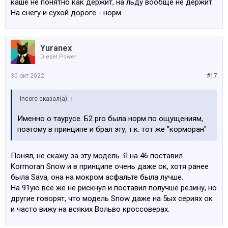
каше не понятно как держит, на льду вообще не держит.
На снегу и сухой дороге - норм.
Yuranex
Diesel Power
30 окт 2022
#17
Incore сказал(а):
↑
Именно о таурусе. Б2 pro была норм по ощущениям,
поэтому в принципе и брал эту, т.к. тот же "корморан"
Понял, не скажу за эту модель. Я на 46 поставил
Kormoran Snow и в принципе очень даже ок, хотя ранее
была Sava, она на мокром асфальте была лучше.
На 91ую все же не рискнул и поставил получше резину, но
другие говорят, что модель Snow даже на 5ых сериях ок
и часто вижу на всяких Вольво кроссоверах.