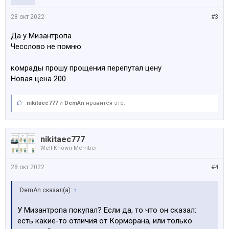
28 окт 2022
#3
Да у Мизантропа
Чесслово не помню
комрады прошу прощения перепутал цену
Новая цена 200
nikitaec777
и
DemAn
нравится это.
nikitaec777
Well-Known Member
28 окт 2022
#4
DemAn сказал(а):
↑
У Мизантропа покупал? Если да, то что он сказал:
есть какие-то отличия от Корморана, или только