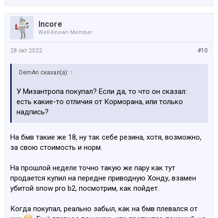
Incore
Well-Known Member
28 окт 2022
#10
DemAn сказал(а):
↑
У Мизантропа покупал? Если да, то что он сказал:
есть какие-то отличия от Корморана, или только
надпись?
На бмв такие же 18, ну так себе резина, хотя, возможно,
за свою стоимость и норм.
На прошлой неделе точно такую же пару как тут
продается купил на передне приводную Хонду, взамен
убитой snow pro b2, посмотрим, как пойдет.
Когда покупал, реально забыл, как на бмв плевался от