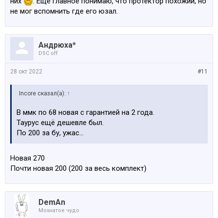
них
. Ещё главное понимаю, что протектор похожий, но
не мог вспомнить где его юзал.
Андрюха*
DSC off
28 окт 2022
#11
Incore сказал(а):
↑
В ммк по 68 новая с гарантией на 2 года.
Таурус ещё дешевле был.
По 200 за бу, ужас...
Новая 270
Почти новая 200 (200 за весь комплект)
DemAn
Мохнатое чудо