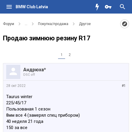
BMW Club Latvia
Форум
...
Покупка/продажа
Другое
Продаю зимнюю резину R17
1
2
Андрюха*
DSC off
28 окт 2022
#1
Taurus winter
225/45/17
Пользованая 1 сезон
8мм все 4 (замерял спец прибором)
40 неделя 21 года
150 за все