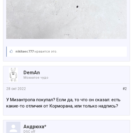
nikitaec777
нравится это.
DemAn
Мохнатое чудо
28 окт 2022
#2
У Мизантропа покупал? Если да, то что он сказал: есть
какие-то отличия от Корморана, или только надпись?
Андрюха*
DSC off