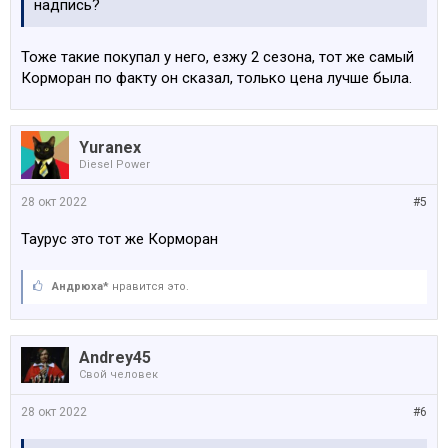
надпись?
Тоже такие покупал у него, езжу 2 сезона, тот же самый
Корморан по факту он сказал, только цена лучше была.
Yuranex
Diesel Power
28 окт 2022
#5
Таурус это тот же Корморан
Андрюха*
нравится это.
Andrey45
Свой человек
28 окт 2022
#6