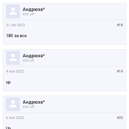
Андрюха*
DSC off
31 окт 2022
#18
180 за все
Андрюха*
DSC off
4 ноя 2022
#19
up
Андрюха*
DSC off
6 ноя 2022
#20
Up