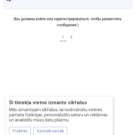
(Вы должны войти или зарегистрироваться, чтобы разместить
сообщение.)
1
2
Šī tīmekļa vietne izmanto sīkfailus
Mēs izmantojam sīkfailus, lai nodrošinātu vietnes
pamata funkcijas, personalizētu saturu un reklāmas
un analizētu mūsu datu plūsmu.
Piekrītu
Uzzināt vairāk