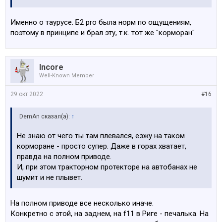
Именно о таурусе. Б2 pro была норм по ощущениям,
поэтому в принципе и брал эту, т.к. тот же "корморан"
Incore
Well-Known Member
29 окт 2022
#16
DemAn сказал(а):
↑
Не знаю от чего ты там плевался, езжу на таком
корморане - просто супер. Даже в горах хватает,
правда на полном приводе.
И, при этом тракторном протекторе на автобанах не
шумит и не плывет.
На полном приводе все несколько иначе.
Конкретно с этой, на заднем, на f11 в Риге - печалька. На