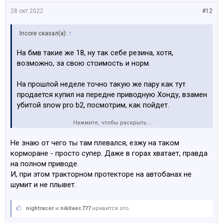
28 окт 2022
#12
Incore сказал(а):
↑
На бмв такие же 18, ну так себе резина, хотя,
возможно, за свою стоимость и норм.
На прошлой неделе точно такую же пару как тут
продается купил на передне приводную Хонду, взамен
убитой snow pro b2, посмотрим, как пойдет.
Нажмите, чтобы раскрыть...
Когда покупал, реально забыл, как на бмв плевался
от них
. Ещё главное понимаю, что протектор
Не знаю от чего ты там плевался, езжу на таком
похожий, но не мог вспомнить где его юзал.
корморане - просто супер. Даже в горах хватает, правда
на полном приводе.
И, при этом тракторном протекторе на автобанах не
шумит и не плывет.
nightracer
и
nikitaec777
нравится это.