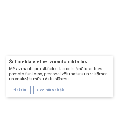
Šī tīmekļa vietne izmanto sīkfailus
Mēs izmantojam sīkfailus, lai nodrošinātu vietnes
pamata funkcijas, personalizētu saturu un reklāmas
un analizētu mūsu datu plūsmu.
Piekrītu
Uzzināt vairāk