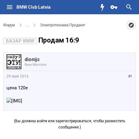
BMW Club Latvia
Форум
...
Электротехника Продают
Продам 16:9
БАЗАР BMW
dionijs
New Member
29 май 2016
#1
цена 120е
(Вы должны войти или зарегистрироваться, чтобы разместить
сообщение.)