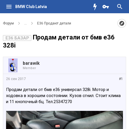
BMW Club Latvia
Форум
...
Е36 Продают детали
Продам детали от бмв е36
E36 БАЗАР
328i
barawik
Member
26 сен 2017
#1
Продам детали от бмв е36 универсал 328i. Мотор и
ходовка в хорошем состоянии. Кузов сгнил. Стоит клима
и 11 кнопочный бц. Тел.25347270