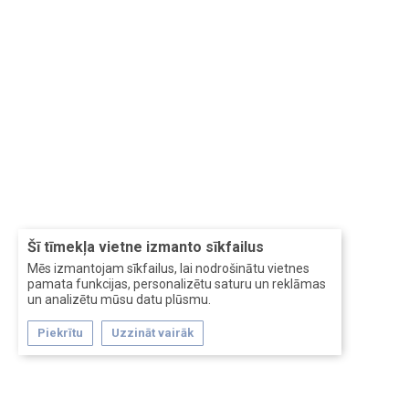
Šī tīmekļa vietne izmanto sīkfailus
Mēs izmantojam sīkfailus, lai nodrošinātu vietnes
pamata funkcijas, personalizētu saturu un reklāmas
un analizētu mūsu datu plūsmu.
Piekrītu
Uzzināt vairāk