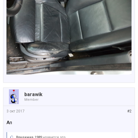
barawik
Member
3 окт 2017
#2
Ап
Владимир 1989
нравится это.