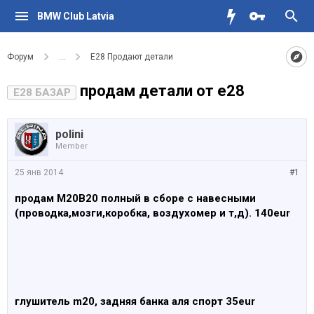
BMW Club Latvia
Форум
...
Е28 Продают детали
продам детали от е28
E28 БАЗАР
polini
Member
25 янв 2014
#1
продам M20B20 полный в сборе с навесными
(проводка,мозги,коробка, воздухомер и т,д). 140eur
глушитель m20, задняя банка аля спорт 35eur