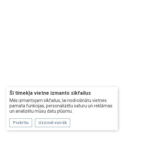
Šī tīmekļa vietne izmanto sīkfailus
Mēs izmantojam sīkfailus, lai nodrošinātu vietnes
pamata funkcijas, personalizētu saturu un reklāmas
un analizētu mūsu datu plūsmu.
Piekrītu
Uzzināt vairāk