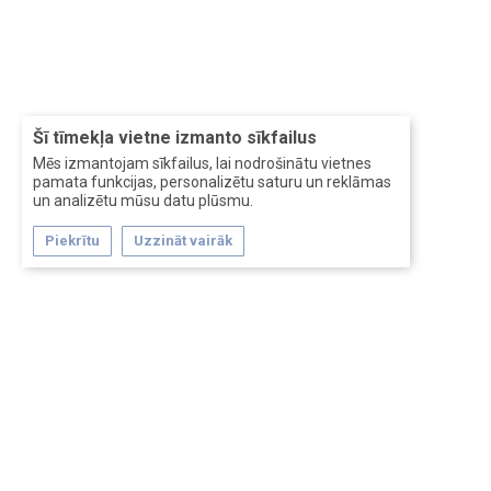
Šī tīmekļa vietne izmanto sīkfailus
Mēs izmantojam sīkfailus, lai nodrošinātu vietnes
pamata funkcijas, personalizētu saturu un reklāmas
un analizētu mūsu datu plūsmu.
Piekrītu
Uzzināt vairāk