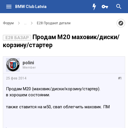
BMW Club Latvia
Форум
...
Е28 Продают детали
Продам M20 маховик/диски/
E28 БАЗАР
корзину/стартер
polini
Member
25 фев 2014
#1
Продам M20 (маховик/диски/корзину/стартер).
в хорошем состоянии.
также ставится на м50, свап облегчить маховик. ПМ