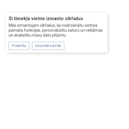
Šī tīmekļa vietne izmanto sīkfailus
Mēs izmantojam sīkfailus, lai nodrošinātu vietnes
pamata funkcijas, personalizētu saturu un reklāmas
un analizētu mūsu datu plūsmu.
Piekrītu
Uzzināt vairāk