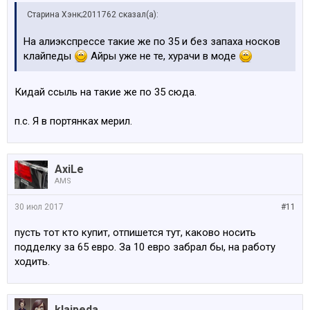
Старина Хэнк;2011762 сказал(а):
На алиэкспрессе такие же по 35 и без запаха носков
клайпеды
Айры уже не те, хурачи в моде
Кидай ссыль на такие же по 35 сюда.
п.с. Я в портянках мерил.
AxiLe
AMS
30 июл 2017
#11
пусть тот кто купит, отпишется тут, каково носить
подделку за 65 евро. За 10 евро забрал бы, на работу
ходить.
klaipeda