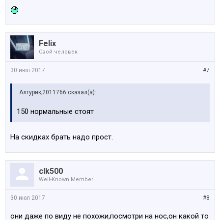
Felix
Свой человек
30 июл 2017
#7
Алтурик;2011766 сказал(а):
150 нормальные стоят
На скидках брать надо прост.
clk500
Well-Known Member
30 июл 2017
#8
они даже по виду не похожи,посмотри на нос,он какой то