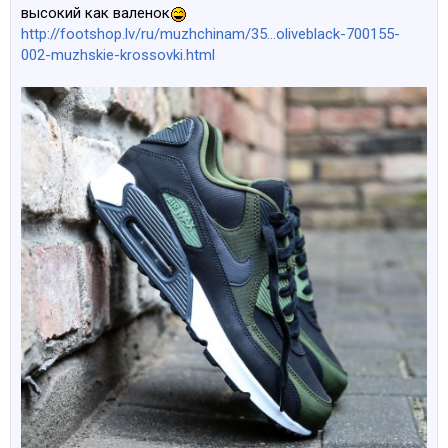
высокий как валенок
http://footshop.lv/ru/muzhchinam/35...oliveblack-700155-
002-muzhskie-krossovki.html