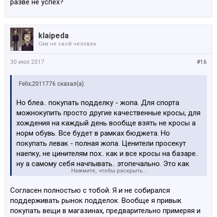
разве не успех?
klaipeda
Сам не свой человек
30 июл 2017
#16
Felix;2011776 сказал(а):
Но блеа.. покупать подделку - жопа. Для спорта
можнокупить просто другие качественные кросы, для
хождения на каждый день вообще взять не кросы а
норм обувь. Все будет в рамках бюджета. Но
покупать левак - полная жопа. Ценители просекут
наепку, не цинителям пох.. как и все кросы на базаре..
ну а самому себя начпывать.. этопечально. Это как
Нажмите, чтобы раскрыть...
подлелки часов и бэха на газу.
Согласен полностью с тобой. Я и не собирался
поддерживать рынок подделок. Вообще я привык
покупать вещи в магазинах, предварительно примеряя и