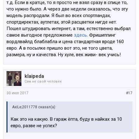
т.д. Если в кратце, то я просто не взял сразу в спице то,
что нужно было. А через две недели оказалось, что эту
модель распродали. Я был во всех спортландах,
спортдиректах, аутлетах, этой расцветки нигде нет.
Пошел штудировать интернет, а там, естественно выбрал
самое выгодное предложение
здесь
. Фришиппинг
вордлвайлд блаблабла и цена стандартная вроде 160
евро. А в посылке пришло вот это, не того цвета,
размера, ну и качества. Ну хуле, век живи- век учись!
klaipeda
Сам не свой человек
30 июл 2017
#17
AxiLe;2011778 сказал(а):
Как это на какую. В гараж ёпта, буду в найках за 10
евро, разве не успех?