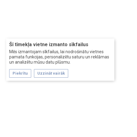
Šī tīmekļa vietne izmanto sīkfailus
Mēs izmantojam sīkfailus, lai nodrošinātu vietnes
pamata funkcijas, personalizētu saturu un reklāmas
un analizētu mūsu datu plūsmu.
Piekrītu
Uzzināt vairāk
Forum software by XenForo™
Перевод:
XF-Russia.ru