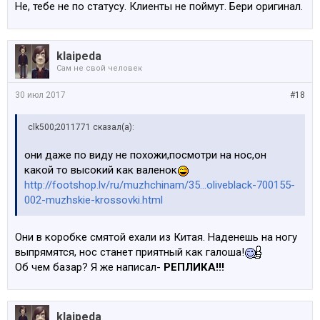
Не, тебе не по статусу. Клиенты не поймут. Бери оригинал.
klaipeda
Сам не свой человек
30 июл 2017
#18
clk500;2011771 сказал(а):
они даже по виду не похожи,посмотри на нос,он
какой то высокий как валенок
http://footshop.lv/ru/muzhchinam/35...oliveblack-700155-
002-muzhskie-krossovki.html
Они в коробке смятой ехали из Китая. Наденешь на ногу
выпрямятся, нос станет приятный как галоша!
Об чем базар? Я же написал-
РЕПЛИКА!!!
klaipeda