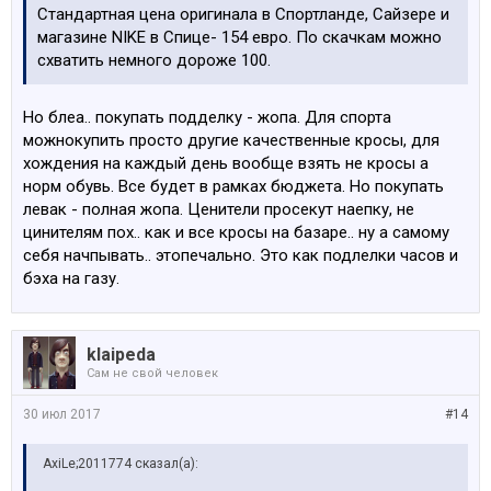
Стандартная цена оригинала в Спортланде, Сайзере и
магазине NIKE в Спице- 154 евро. По скачкам можно
схватить немного дороже 100.
Но блеа.. покупать подделку - жопа. Для спорта
можнокупить просто другие качественные кросы, для
хождения на каждый день вообще взять не кросы а
норм обувь. Все будет в рамках бюджета. Но покупать
левак - полная жопа. Ценители просекут наепку, не
цинителям пох.. как и все кросы на базаре.. ну а самому
себя начпывать.. этопечально. Это как подлелки часов и
бэха на газу.
klaipeda
Сам не свой человек
30 июл 2017
#14
AxiLe;2011774 сказал(а):