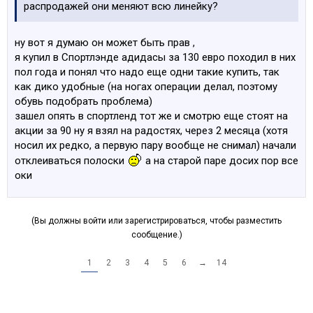
распродажей они меняют всю линейку?
ну вот я думаю он может быть прав ,
я купил в Спортлэнде адидасы за 130 евро походил в них
пол года и понял что надо еще одни такие купить, так
как дико удобные (на ногах операции делал, поэтому
обувь подобрать проблема)
зашел опять в спортленд тот же и смотрю еще стоят на
акции за 90 ну я взял на радостях, через 2 месяца (хотя
носил их редко, а первую пару вообще не снимал) начали
отклеиваться полоски
а на старой паре досих пор все
оки
(Вы должны войти или зарегистрироваться, чтобы разместить
сообщение.)
1
2
3
4
5
6
→
14