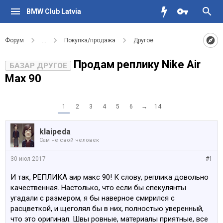
BMW Club Latvia
Форум
...
Покупка/продажа
Другое
Продам реплику Nike Air
БАЗАР ДРУГОЕ
Max 90
1
2
3
4
5
6
→
14
klaipeda
Сам не свой человек
30 июл 2017
#1
И так, РЕПЛИКА аир макс 90! К слову, реплика довольно
качественная. Настолько, что если бы спекулянты
угадали с размером, я бы наверное смирился с
расцветкой, и щеголял бы в них, полностью уверенный,
что это оригинал. Швы ровные, материалы приятные, все