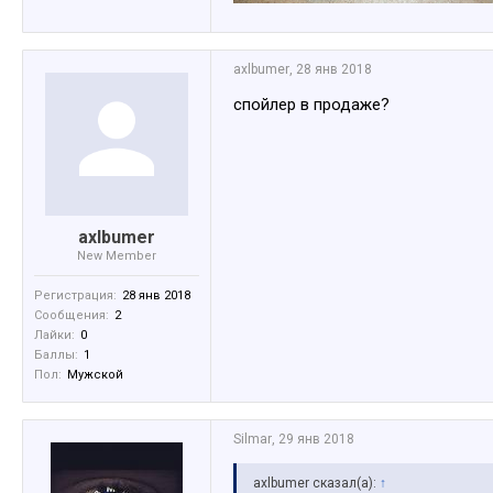
axlbumer
,
28 янв 2018
спойлер в продаже?
axlbumer
New Member
Регистрация:
28 янв 2018
Сообщения:
2
Лайки:
0
Баллы:
1
Пол:
Мужской
Silmar
,
29 янв 2018
axlbumer сказал(а):
↑