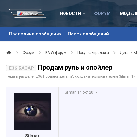
НОВОСТИ
ФОРУМ
МОДЕЛ
Последние сообщения
Поиск сообщений
Форум
BMW форум
Покупка/продажа
Детали 
Продам руль и спойлер
E36 БАЗАР
Тема в разделе "
Е36 Продают детали
", создана пользователем
Silmar
,
14 
Silmar
,
14 окт 2017
Silmar