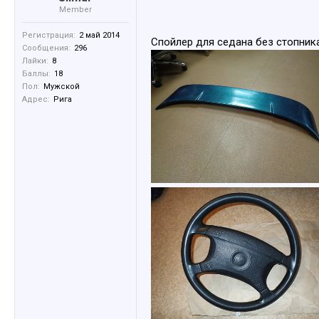
Member
Регистрация:
2 май 2014
Спойлер для седана без стопника,
Сообщения:
296
Лайки:
8
Баллы:
18
Пол:
Мужской
Адрес:
Рига