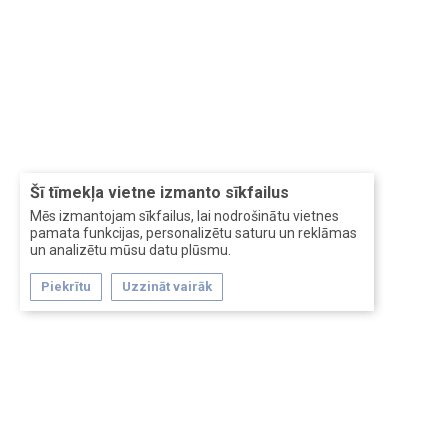
Šī tīmekļa vietne izmanto sīkfailus
Mēs izmantojam sīkfailus, lai nodrošinātu vietnes
pamata funkcijas, personalizētu saturu un reklāmas
un analizētu mūsu datu plūsmu.
Piekrītu
Uzzināt vairāk