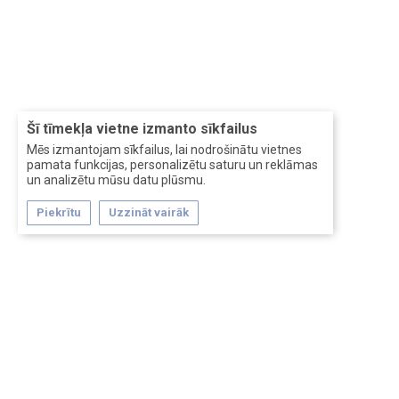
Šī tīmekļa vietne izmanto sīkfailus
Mēs izmantojam sīkfailus, lai nodrošinātu vietnes
pamata funkcijas, personalizētu saturu un reklāmas
un analizētu mūsu datu plūsmu.
Piekrītu
Uzzināt vairāk