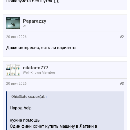
Пожалуйста без шуток ))))
Paparazzy
☭
20 июн 2026
#2
Даже интересно, есть ли варианты.
nikitaec777
Well-Known Member
20 июн 2026
#3
OhioState сказал(а):
↑
Народ help
нужна помощь
Один финн хочет купить машину в Латвии в