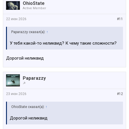
OhioState
Active Member
22 июн 2026
#11
Paparazzy сказал(а):
↑
У тебя какой-то неликвид? К чему такие сложности?
Дорогой неликвид
Paparazzy
☭
23 июн 2026
#12
OhioState сказал(а):
↑
Дорогой неликвид