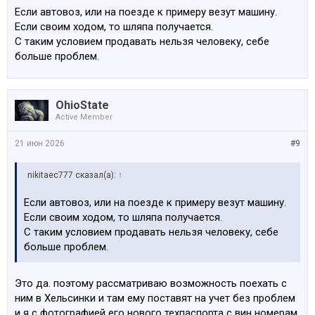
надо для постановки на учет у себя в стране. В
Если автовоз, или на поезде к примеру везут машину.
дальнейшем, если он захочет ехать на ней с обычным
Если своим ходом, то шляпа получается.
латвийским номером то это только его проблемы.
С таким условием продавать нельзя человеку, себе
Для её экспорта своим ходом нужны транзитные
больше проблем.
номера.
как-то так
OhioState
Active Member
21 июн 2026
#9
nikitaec777 сказал(а):
↑
Если автовоз, или на поезде к примеру везут машину.
Если своим ходом, то шляпа получается.
С таким условием продавать нельзя человеку, себе
больше проблем.
Это да. поэтому рассматриваю возможность поехать с
ним в Хельсинки и там ему поставят на учет без проблем
и я с фотографией его нового техпаспорта с вин номерам