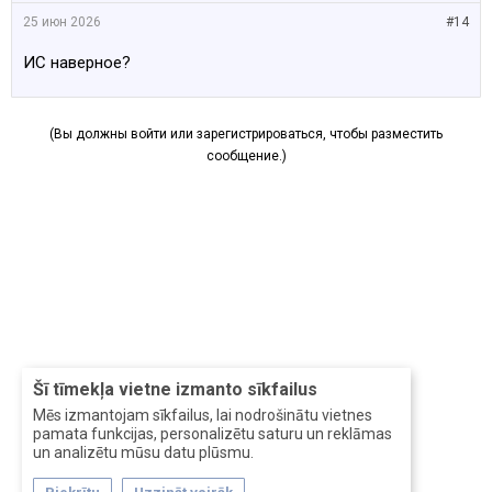
25 июн 2026
#14
ИС наверное?
(Вы должны войти или зарегистрироваться, чтобы разместить
сообщение.)
Šī tīmekļa vietne izmanto sīkfailus
Mēs izmantojam sīkfailus, lai nodrošinātu vietnes
pamata funkcijas, personalizētu saturu un reklāmas
un analizētu mūsu datu plūsmu.