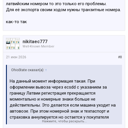
латвийским номером то это только его проблемы.
Для её экспорта своим ходом нужны транзитные номера.
как-то так
nikitaec777
Well-Known Member
21 июн 2026
#8
OhioState сказал(а):
↑
На данный момент информация такая. При
оформлении вывоза через ecsdd с указанием за
границу Латвии регистрация прекращается
моментально и номерные знаки больше не
действительны. Это делается если машина уходит на
автовозе. При этом номерной знак и техпаспорт и
страховка аннулируется но остается у покупателя
Нажмите, чтобы раскрыть...
вместе с частью договора купли продажи это ему