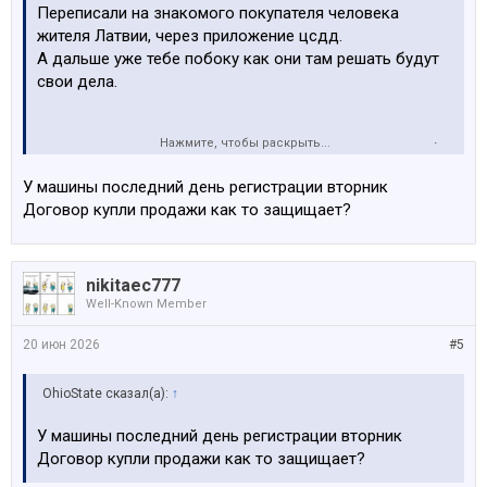
Переписали на знакомого покупателя человека
жителя Латвии, через приложение цсдд.
А дальше уже тебе побоку как они там решать будут
свои дела.
Нажмите, чтобы раскрыть...
Но это если у покупателя есть кто-то тут знакомый ;)
Так хотя бы себя обезопасишь от всякого гавна ;)
У машины последний день регистрации вторник
Договор купли продажи как то защищает?
nikitaec777
Well-Known Member
20 июн 2026
#5
OhioState сказал(а):
↑
У машины последний день регистрации вторник
Договор купли продажи как то защищает?