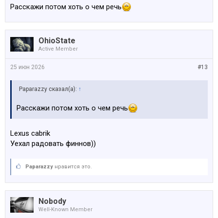
Расскажи потом хоть о чем речь
OhioState
Active Member
25 июн 2026
#13
Paparazzy сказал(а):
↑
Расскажи потом хоть о чем речь
Lexus cabrik
Уехал радовать финнов))
Paparazzy
нравится это.
Nobody
Well-Known Member