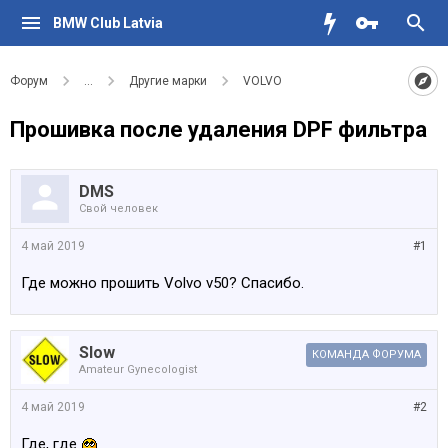
BMW Club Latvia
Форум
...
Другие марки
VOLVO
Прошивка после удаления DPF фильтра
DMS
Свой человек
4 май 2019
#1
Где можно прошить Volvo v50? Спасибо.
Slow
КОМАНДА ФОРУМА
Amateur Gynecologist
4 май 2019
#2
Где, где