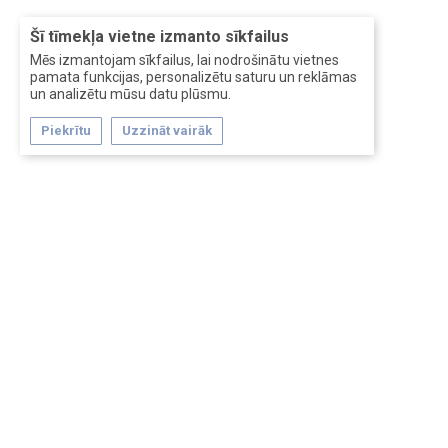
Šī tīmekļa vietne izmanto sīkfailus
Mēs izmantojam sīkfailus, lai nodrošinātu vietnes
pamata funkcijas, personalizētu saturu un reklāmas
un analizētu mūsu datu plūsmu.
Piekrītu
Uzzināt vairāk