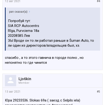
12 авг 2021
#4
pan сказал(а):
↑
Попробуй тут:
SIA RCP Autocentrs
Rīga, Purvciema 18a
20208585 Лев
ЗЫ Вроде он то ли работал раньше в Šuman Auto, то
ли один из директоров/владельцев был, хз.
спасибо , а то этого гавнича в городе полно , но
непонятно то где чинится
Ljo6kin
Member
13 авг 2021
#5
Юра 29233536. Slokas 69a ( заезд с Selpils iela)