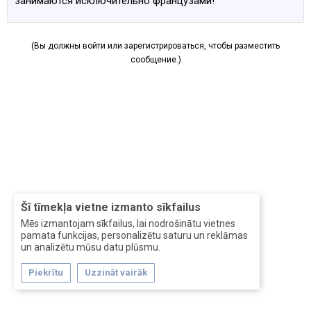
занимаются исключительно французами!
(Вы должны войти или зарегистрироваться, чтобы разместить
сообщение.)
Šī tīmekļa vietne izmanto sīkfailus
Mēs izmantojam sīkfailus, lai nodrošinātu vietnes
pamata funkcijas, personalizētu saturu un reklāmas
un analizētu mūsu datu plūsmu.
Piekrītu
Uzzināt vairāk