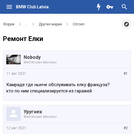
BMW Club Latvia
Форум
...
Другие марки
Citroen
Ремонт Елки
Nobody
Well-Known Member
11 авг 2021
#1
Камраде где нынче обслуживать елку француза?
кто по ним специализируется из гаражей
Уругнек
Well-Known Member
12 авг 2021
#2