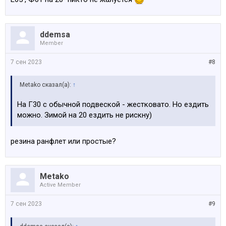
ddemsa
Member
7 сен 2023
#8
Metako сказал(а):
↑
На Г30 с обычной подвеской - жестковато. Но ездить
можно. Зимой на 20 ездить не рискну)
резина ранфлет или простые?
Metako
Active Member
7 сен 2023
#9