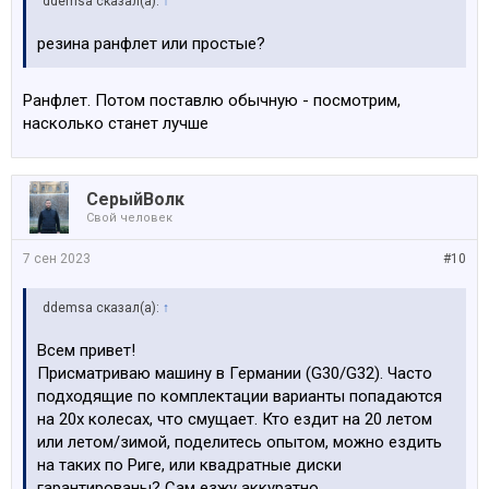
ddemsa сказал(а):
↑
резина ранфлет или простые?
Ранфлет. Потом поставлю обычную - посмотрим,
насколько станет лучше
СерыйВолк
Свой человек
7 сен 2023
#10
ddemsa сказал(а):
↑
Всем привет!
Присматриваю машину в Германии (G30/G32). Часто
подходящие по комплектации варианты попадаются
на 20х колесах, что смущает. Кто ездит на 20 летом
или летом/зимой, поделитесь опытом, можно ездить
на таких по Риге, или квадратные диски
гарантированы? Сам езжу аккуратно.