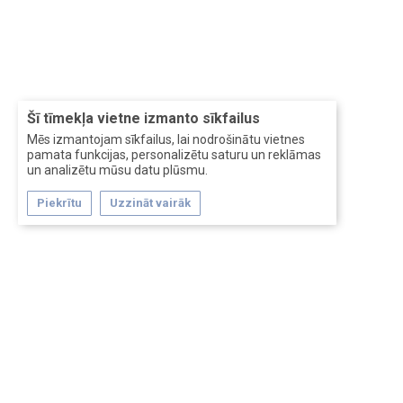
Šī tīmekļa vietne izmanto sīkfailus
Mēs izmantojam sīkfailus, lai nodrošinātu vietnes
pamata funkcijas, personalizētu saturu un reklāmas
un analizētu mūsu datu plūsmu.
Piekrītu
Uzzināt vairāk
Forum software by XenForo™
Перевод:
XF-Russia.ru