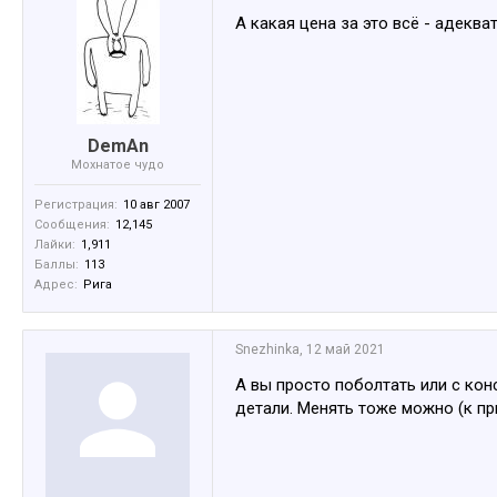
А какая цена за это всё - адеква
DemAn
Мохнатое чудо
Регистрация:
10 авг 2007
Сообщения:
12,145
Лайки:
1,911
Баллы:
113
Адрес:
Рига
Snezhinka
,
12 май 2021
А вы просто поболтать или с кон
детали. Менять тоже можно (к пр