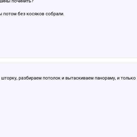
ашины починить?
бы потом без косяков собрали.
торку, разбираем потолок и вытаскиваем панораму, и только по