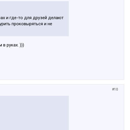
сах и где-то для друзей делают
курить проковыряться и не
в руках. )))
#10