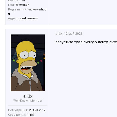
Баллы:
113
Пол:
Мужской
Род занятий:
ɯɔиwwɐdɹоd
u
Адрес:
ɐɹиd ‘ʁиʚɯɐv
a13x
,
12 май 2021
запустите туда липкую ленту, ско
a13x
Well-Known Member
Регистрация:
23 янв 2017
Сообщения:
1,187