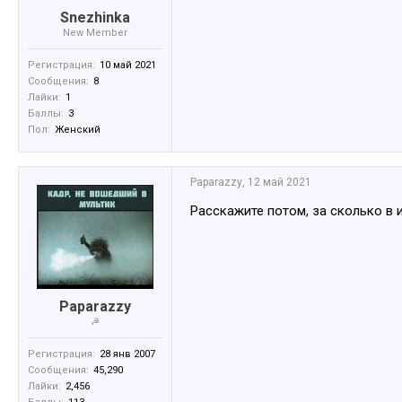
Snezhinka
New Member
Регистрация:
10 май 2021
Сообщения:
8
Лайки:
1
Баллы:
3
Пол:
Женский
Paparazzy
,
12 май 2021
Расскажите потом, за сколько в и
Paparazzy
☭
Регистрация:
28 янв 2007
Сообщения:
45,290
Лайки:
2,456