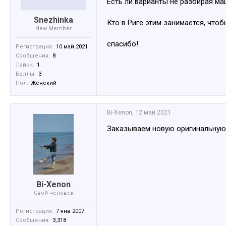
Есть ли варианты не разбирая м
Snezhinka
Кто в Риге этим занимается, что
New Member
спасибо!
Регистрация:
10 май 2021
Сообщения:
8
Лайки:
1
Баллы:
3
Пол:
Женский
Bi-Xenon
,
12 май 2021
Заказываем новую оригинальную ш
Bi-Xenon
Свой человек
Регистрация:
7 янв 2007
Сообщения:
3,318