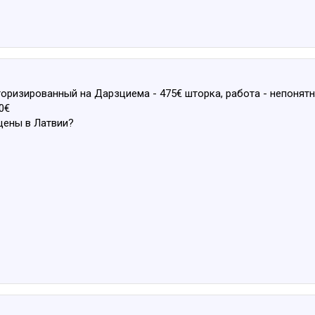
оризированный на Дарзциема - 475€ шторка, работа - непонятно
0€
цены в Латвии?