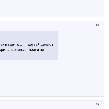
#8
сах и где-то для друзей делают
курить проковыряться и не
#9