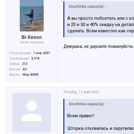
Snezhinka сказал(а):
↑
А вы просто поболтать или с к
и 20 и 30 и 40% скидку на дета
сделать. Всем известно как се
Bi-Xenon
Свой человек
Девушка, не дерзите пожалуйста..
Регистрация:
7 янв 2007
Сообщения:
3,318
Лайки:
213
Баллы:
63
Адрес:
Мир BMW
Timothy
,
12 май 2021
Snezhinka сказал(а):
↑
Всем привет!
Шторка отклеилась и скрутилась