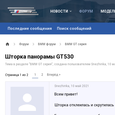
НОВОСТИ
ФОРУМ
МОДЕЛ
Последние сообщения
Поиск сообщений
Форум
BMW форум
BMW GT серия
Шторка панорамы GT530
Тема в разделе "
BMW GT серия
", создана пользователем
Snezhinka
,
10 м
1
2
Вперёд >
Страница 1 из 2
Snezhinka
,
10 май 2021
Всем привет!
Шторка отклеилась и скрутилась в