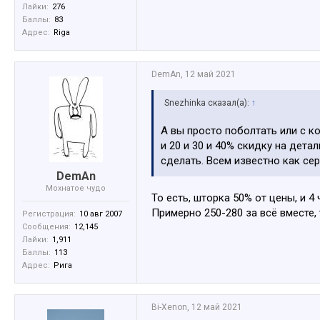
Лайки:
276
Баллы:
83
Адрес:
Riga
DemAn
,
12 май 2021
Snezhinka сказал(а):
↑
А вы просто поболтать или с к
и 20 и 30 и 40% скидку на дета
сделать. Всем известно как се
DemAn
Мохнатое чудо
То есть, шторка 50% от цены, и 4
Примерно 250-280 за всё вместе,
Регистрация:
10 авг 2007
Сообщения:
12,145
Лайки:
1,911
Баллы:
113
Адрес:
Рига
Bi-Xenon
,
12 май 2021