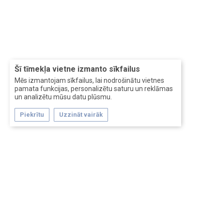
Šī tīmekļa vietne izmanto sīkfailus
Mēs izmantojam sīkfailus, lai nodrošinātu vietnes
pamata funkcijas, personalizētu saturu un reklāmas
un analizētu mūsu datu plūsmu.
Piekrītu
Uzzināt vairāk
Forum software by XenForo™
Перевод:
XF-Russia.ru