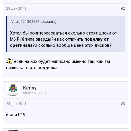
28 дек 2013
#2
Vitalij22;1802127 сказал(а):
Хотел бы поинтересоваться сколько стоят диски от
М6 Р18 типа звезды?и как отличить
поделку от
орегинала
?и сколько вообще цена этих дисков?
если на них будет написано именно так, как ты
пишешь, то это подделка.
Kenny
Свой человек
28 дек 2013
#3
и они Р19