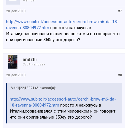
Member
28 дек 2013
#7
http://www.subito.it/accessori-auto/cerchi-bmw-m6-da-18-
ravenna-80804972.htm
просто я нахожусь в
Италии,созванивался с этим человеком и он говорит что
они оригинальные 350еу это дорого?
аndzhi
Свой человек
28 дек 2013
#8
Vitalij22;1802146 сказал(а):
http://www.subito.it/accessori-auto/cerchi-bmw-m6-da-
18-ravenna-80804972.htm
просто я нахожусь в
Италии,созванивался с этим человеком и он говорит
что они оригинальные 350еу это дорого?