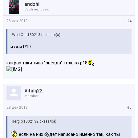
аndzhi
Свой человек
28 дек 2013
#4
WorkOut;1802134 сказал(а):
и они Р19
какраз таки типа "звезда" только р18
Vitalij22
Member
28 дек 2013
#5
sergio;1802132 сказал(а):
если на них будет написано именно так, как ты