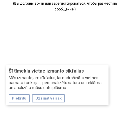
(Вы должны войти или зарегистрироваться, чтобы разместить
сообщение.)
Šī tīmekļa vietne izmanto sīkfailus
Mēs izmantojam sīkfailus, lai nodrošinātu vietnes
pamata funkcijas, personalizētu saturu un reklāmas
un analizētu mūsu datu plūsmu.
Piekrītu
Uzzināt vairāk