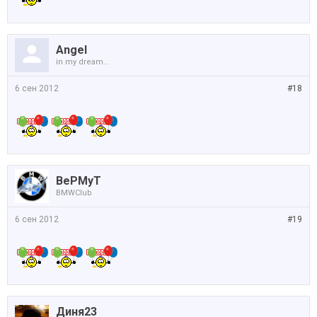
Angel
in my dream...
6 сен 2012
#18
BePMyT
BMWClub
6 сен 2012
#19
Диня23