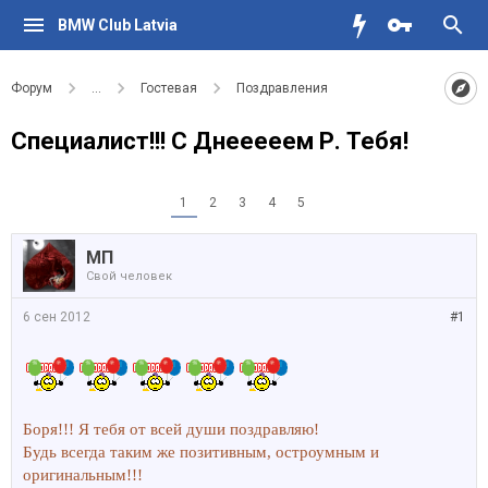
BMW Club Latvia
Форум
...
Гостевая
Поздравления
Специалист!!! С Днееееем Р. Тебя!
1
2
3
4
5
МП
Свой человек
6 сен 2012
#1
Боря!!! Я тебя от всей души поздравляю!
Будь всегда таким же позитивным, остроумным и
оригинальным!!!