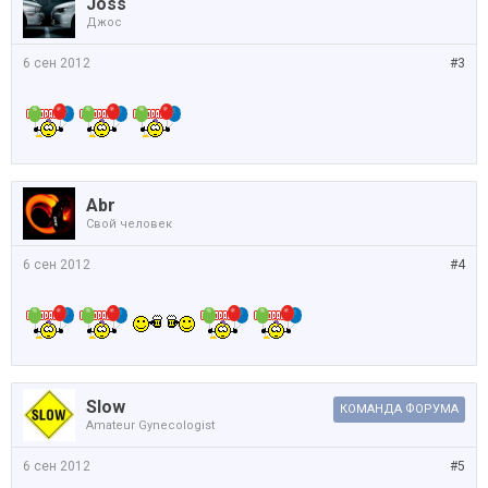
Joss
Джос
6 сен 2012
#3
Abr
Свой человек
6 сен 2012
#4
Slow
КОМАНДА ФОРУМА
Amateur Gynecologist
6 сен 2012
#5