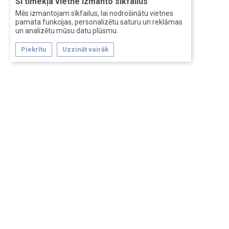
Šī tīmekļa vietne izmanto sīkfailus
Mēs izmantojam sīkfailus, lai nodrošinātu vietnes
pamata funkcijas, personalizētu saturu un reklāmas
un analizētu mūsu datu plūsmu.
Piekrītu
Uzzināt vairāk
Forum software by XenForo™
Перевод:
XF-Russia.ru
Сделано в
Entrypoint
Обратная связь
Помощь
Условия и правила