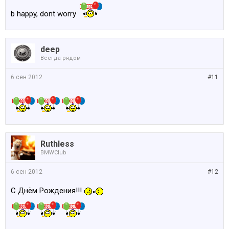
b happy, dont worry
deep
Всегда рядом
6 сен 2012
#11
Ruthless
BMWClub
6 сен 2012
#12
С Днём Рождения!!!