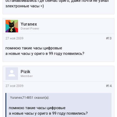
останавливались где сейчас ориго, даже почти не узнал
электронные часы =)
Yuranex
Diesel Power
27 ноя 2009
#13
помнюю такие часы цифровые
а новые часы у ориго в 99 году появились?
Pizik
Member
27 ноя 2009
#14
Yuranex;714851 сказал(а):
помнюю такие часы цифровые
а новые часы у ориго в 99 году появились?