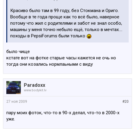
Красиво было там в 99 году, без Стокмана и Ориго.
Вообще в те года проще как то всё было, наверное
потому что жил с родителями и забот не знал особо,
машины у меня точно небыло ещё, только в мечтах....
походы в PepsiForums были только
было чище
кстате вот на фотке старые часы кажется не очь но
тогда они козались нормлаьными с виду
Paradoxx
www.bodykit.lv
27 ноя 2009
#20
пару моих фоток, что-то в 90-х делал, что-то в 2000-х
уже.