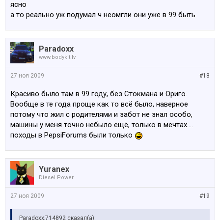
ясно
а то реально уж подумал ч неомгли они уже в 99 быть
Paradoxx
www.bodykit.lv
27 ноя 2009
#18
Красиво было там в 99 году, без Стокмана и Ориго.
Вообще в те года проще как то всё было, наверное
потому что жил с родителями и забот не знал особо,
машины у меня точно небыло ещё, только в мечтах....
походы в PepsiForums были только
Yuranex
Diesel Power
27 ноя 2009
#19
Paradoxx;714892 сказал(а):