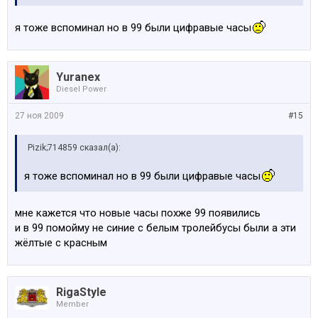
я тоже вспоминал но в 99 были цифравые часы
Yuranex
Diesel Power
27 ноя 2009
#15
Pizik;714859 сказал(а):
я тоже вспоминал но в 99 были цифравые часы
мне кажется что новые часы похже 99 появились
и в 99 помойму не синие с белым тролейбусы были а эти
жёлтые с красным
RigaStyle
Member