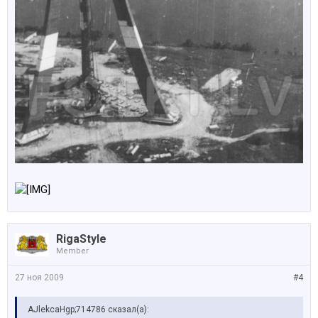
RigaStyle
Member
27 ноя 2009
#4
AJlekcaHgp;714786 сказал(а):