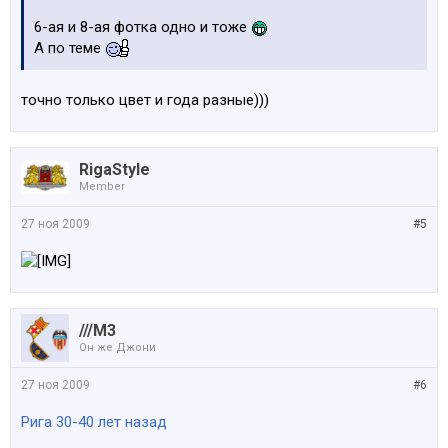
6-ая и 8-ая фотка одно и тоже
А по теме
точно только цвет и года разные)))
RigaStyle
Member
27 ноя 2009
#5
///M3
Он же Джони
27 ноя 2009
#6
Рига 30-40 лет назад