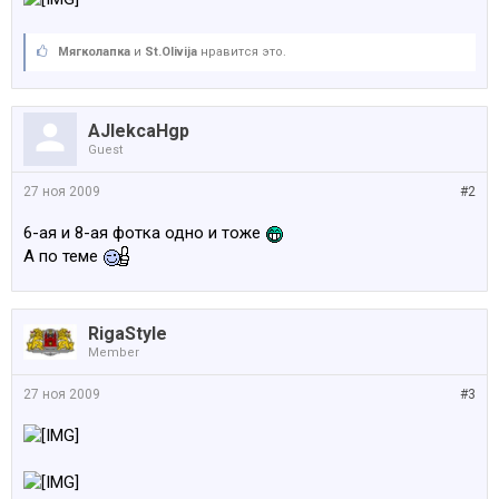
Мягколапка
и
St.Olivija
нравится это.
AJlekcaHgp
Guest
27 ноя 2009
#2
6-ая и 8-ая фотка одно и тоже
А по теме
RigaStyle
Member
27 ноя 2009
#3