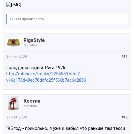
Abr
нравится это.
RigaStyle
Member
27 ноя 2009
#11
Город для людей. Рига 1976.
http://rutube.ru/tracks/2254658.html?
v=6c176d48ec78ddfc25f566b7ec6d2886
Костик
братюнь
27 ноя 2009
#12
"95 год - прикольно, я уже и забыл что раньше там такси