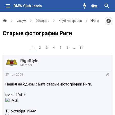
BMW Club Latvia
Форум
Общение
Клуб интересов
Фото
Старые фотографии Риги
1
2
3
4
5
6
→
11
RigaStyle
Member
27 ноя 2009
#1
Нашёл на одном сайте старые фотографии Риги.
июль 1941г
13 октября 1944г