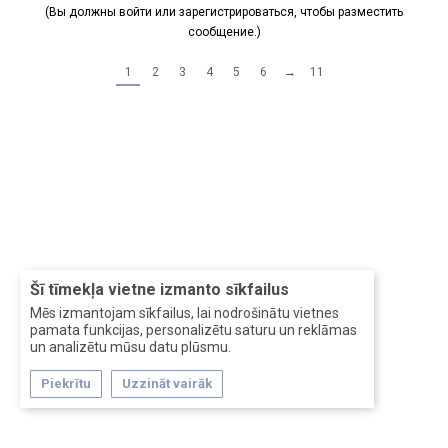
(Вы должны войти или зарегистрироваться, чтобы разместить
сообщение.)
1
2
3
4
5
6
→
11
Šī tīmekļa vietne izmanto sīkfailus
Mēs izmantojam sīkfailus, lai nodrošinātu vietnes
pamata funkcijas, personalizētu saturu un reklāmas
un analizētu mūsu datu plūsmu.
Piekrītu
Uzzināt vairāk