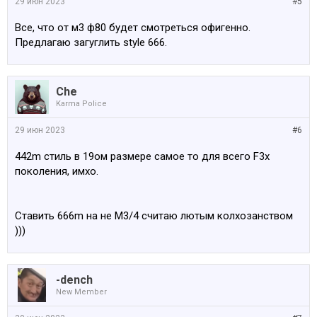
29 июн 2023
#5
Все, что от м3 ф80 будет смотреться офигенно.
Предлагаю загуглить style 666.
Che
Karma Police
29 июн 2023
#6
442m стиль в 19ом размере самое то для всего F3x
поколения, имхо.
Ставить 666m на не М3/4 считаю лютым колхозанством
)))
-dench
New Member