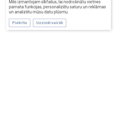
Mēs izmantojam sīkfailus, lai nodrošinātu vietnes
pamata funkcijas, personalizētu saturu un reklāmas
un analizētu mūsu datu plūsmu.
Piekrītu
Uzzināt vairāk
Forum software by XenForo™
Перевод:
XF-Russia.ru
Сделано в
Entrypoint
Обратная связь
Помощь
Условия и правила