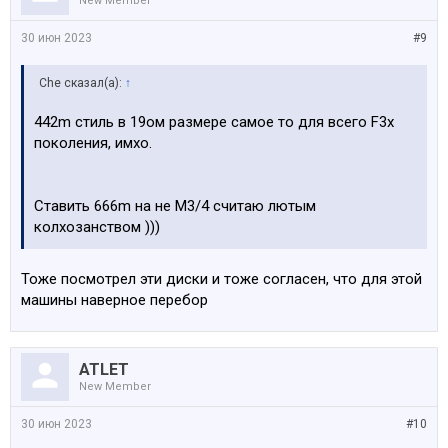
New Member
30 июн 2023
#9
Che сказал(а):
↑
442m стиль в 19ом размере самое то для всего F3x
поколения, имхо.
Ставить 666m на не М3/4 считаю лютым
колхозанством )))
Тоже посмотрел эти диски и тоже согласен, что для этой
машины наверное перебор
ATLET
New Member
30 июн 2023
#10