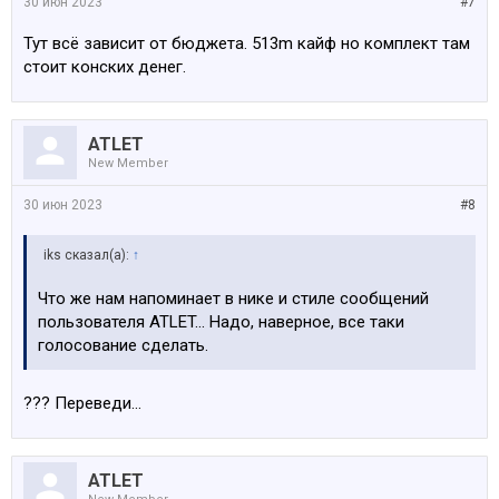
30 июн 2023
#7
Тут всё зависит от бюджета. 513m кайф но комплект там
стоит конских денег.
ATLET
New Member
30 июн 2023
#8
iks сказал(а):
↑
Что же нам напоминает в нике и стиле сообщений
пользователя ATLET... Надо, наверное, все таки
голосование сделать.
??? Переведи...
ATLET