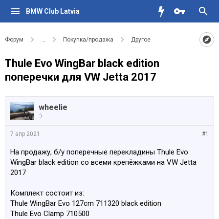
BMW Club Latvia
Форум
...
Покупка/продажа
Другое
Thule Evo WingBar black edition
поперечки для VW Jetta 2017
wheelie
:)
7 апр 2021
#1
На продажу, б/у поперечные перекладины Тhule Evo
WingBar black edition со всеми крепёжками на VW Jetta
2017
Комплект состоит из:
Thule WingBar Evo 127cm 711320 black edition
Thule Evo Clamp 710500