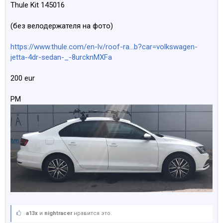
Thule Kit 145016
(без велодержателя на фото)
https://www.thule.com/en-lv/roof-ra...b?car=volkswagen-
jetta-4dr-sedan-_-8urcknMXFa
200 eur
PM
a13x
и
nightracer
нравится это.