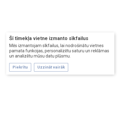
Šī tīmekļa vietne izmanto sīkfailus
Mēs izmantojam sīkfailus, lai nodrošinātu vietnes
pamata funkcijas, personalizētu saturu un reklāmas
un analizētu mūsu datu plūsmu.
Piekrītu
Uzzināt vairāk
Forum software by XenForo™
Перевод:
XF-Russia.ru