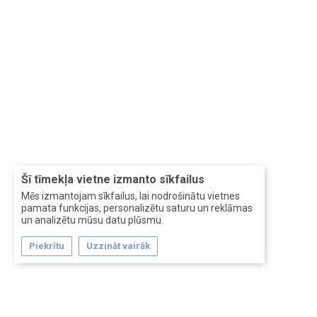
Šī tīmekļa vietne izmanto sīkfailus
Mēs izmantojam sīkfailus, lai nodrošinātu vietnes
pamata funkcijas, personalizētu saturu un reklāmas
un analizētu mūsu datu plūsmu.
Piekrītu
Uzzināt vairāk