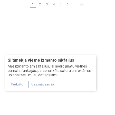
1
2
3
4
5
6
→
36
Šī tīmekļa vietne izmanto sīkfailus
Mēs izmantojam sīkfailus, lai nodrošinātu vietnes
pamata funkcijas, personalizētu saturu un reklāmas
un analizētu mūsu datu plūsmu.
Piekrītu
Uzzināt vairāk