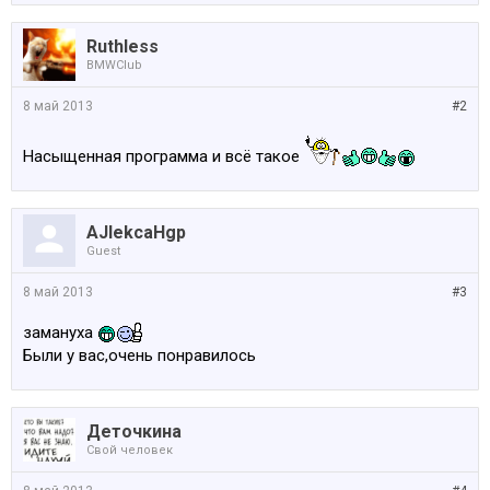
Ruthless
BMWClub
8 май 2013
#2
Насыщенная программа и всё такое
AJlekcaHgp
Guest
8 май 2013
#3
замануха
Были у вас,очень понравилось
Деточкина
Свой человек