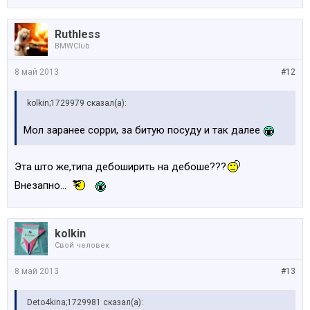
Ruthless
BMWClub
8 май 2013
#12
kolkin;1729979 сказал(а):
Мол заранее сорри, за битую посуду и так далее
Эта што же,типа дебоширить на дебоше???
Внезапно...
kolkin
Свой человек
8 май 2013
#13
Deto4kina;1729981 сказал(а):