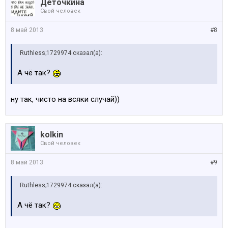
Деточкина
Свой человек
8 май 2013
#8
Ruthless;1729974 сказал(а):
А чё так?
ну так, чисто на всяки случай))
kolkin
Свой человек
8 май 2013
#9
Ruthless;1729974 сказал(а):
А чё так?