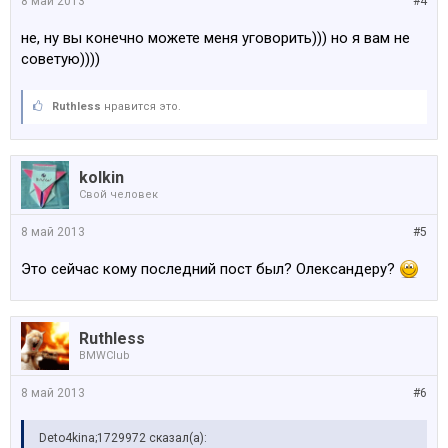
8 май 2013
#4
не, ну вы конечно можете меня уговорить))) но я вам не
советую))))
Ruthless
нравится это.
kolkin
Свой человек
8 май 2013
#5
Это сейчас кому последний пост был? Олександеру?
Ruthless
BMWClub
8 май 2013
#6
Deto4kina;1729972 сказал(а):