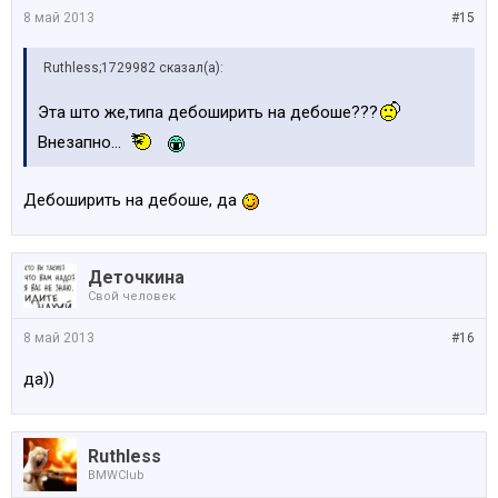
8 май 2013
#15
Ruthless;1729982 сказал(а):
Эта што же,типа дебоширить на дебоше???
Внезапно...
Дебоширить на дебоше, да
Деточкина
Свой человек
8 май 2013
#16
да))
Ruthless
BMWClub