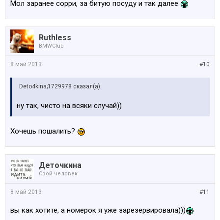
Мол заранее сорри, за битую посуду и так далее
Ruthless
BMWClub
8 май 2013
#10
Deto4kina;1729978 сказал(а):
ну так, чисто на всяки случай))
Хочешь пошалить?
Деточкина
Свой человек
8 май 2013
#11
вы как хотите, а номерок я уже зарезервировала)))