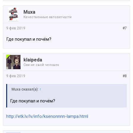
Muxa
Качественные автозапчасти
9 фев 2019
#7
Где покупал и почём?
klaipeda
Сам не свой человек
9 фев 2019
#8
Muxa сказал(а):
↑
Где покупал и почём?
http://etk.lv/lv/info/ksenonnnn-lampa.html