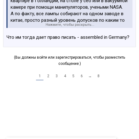
квартире в Голландии, на столе у ceo или в вакуумной
камере при помощи манипуляторов, учеными NASA.
А по факту, все лампы собирают на одном заводе в
китае, просто разный уровень допусков по каким то
Нажмите, чтобы раскрыть...
критериям касающимся производства ксеноновых
ламп.
Что им тогда дает право писать - assembled in Germany?
Было классное видео Алексея Земскова, который
создал свою линейку строительных инструментов и
(Вы должны войти или зарегистрироваться, чтобы разместить
производил их на заводе в китае, на котором также
сообщение.)
производили интсрументы многие именитые бренды
такие как макита хилти и тд. Вся разница была в
1
2
3
4
5
6
→
8
допусках.
Сугубо моё мнение, не претендующее на аксиому, так
чисто попиздеть.