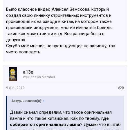
Было классное видео Алексея Земскова, который
создал свою линейку строительных инструментов и
производил их на заводе в китае, на котором также
производили интсрументы многие именитые бренды
такие как макита хилти и тд. Вся разница была в
допусках.
Сугубо моё мнение, не претендующее на аксиому, так
чисто попиздеть.
a13x
Well-Known Member
9 фев 2019
#20
Алтурик сказал(а):
↑
Давай сначал определим, что такое оригинальная
лампа и что такое китайская. Как по твоему,
где
собирается оригинальная лампа
? Думаю что в штаб