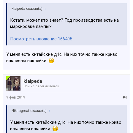
klaipeda сказал(а):
↑
Кстати, может кто знает? Год производства есть на
маркировке лампы?
Посмотреть вложение 166495
У меня есть китайские д1с. На них точно также криво
наклеены наклейки.
klaipeda
Сам не свой человек
9 фев 2019
#4
Nikitagreat сказал(а):
↑
У меня есть китайские д1с. На них точно также криво
наклеены наклейки.