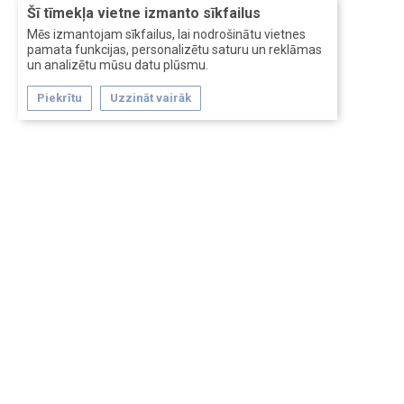
Šī tīmekļa vietne izmanto sīkfailus
Mēs izmantojam sīkfailus, lai nodrošinātu vietnes
pamata funkcijas, personalizētu saturu un reklāmas
un analizētu mūsu datu plūsmu.
Piekrītu
Uzzināt vairāk
Forum software by XenForo™
Перевод:
XF-Russia.ru
Сделано в
Entrypoint
Обратная связь
Помощь
Условия и правила