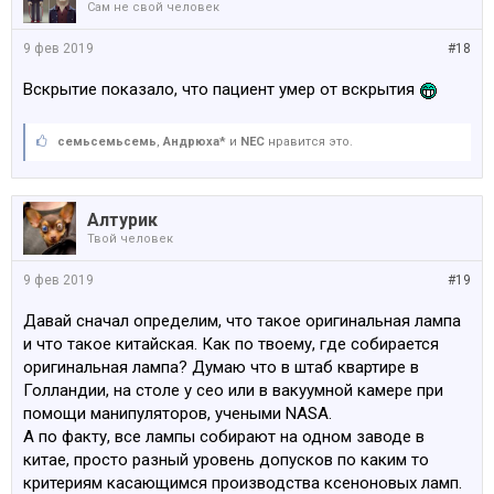
Сам не свой человек
9 фев 2019
#18
Вскрытие показало, что пациент умер от вскрытия
семьсемьсемь
,
Андрюха*
и
NEC
нравится это.
Алтурик
Твой человек
9 фев 2019
#19
Давай сначал определим, что такое оригинальная лампа
и что такое китайская. Как по твоему, где собирается
оригинальная лампа? Думаю что в штаб квартире в
Голландии, на столе у ceo или в вакуумной камере при
помощи манипуляторов, учеными NASA.
А по факту, все лампы собирают на одном заводе в
китае, просто разный уровень допусков по каким то
критериям касающимся производства ксеноновых ламп.