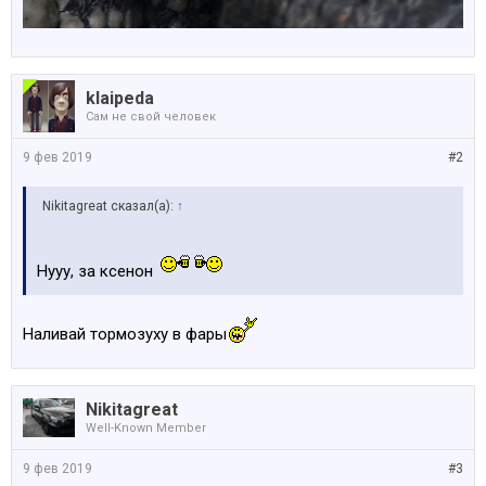
klaipeda
Сам не свой человек
9 фев 2019
#2
Nikitagreat сказал(а):
↑
Нууу, за ксенон
Наливай тормозуху в фары
Nikitagreat
Well-Known Member
9 фев 2019
#3