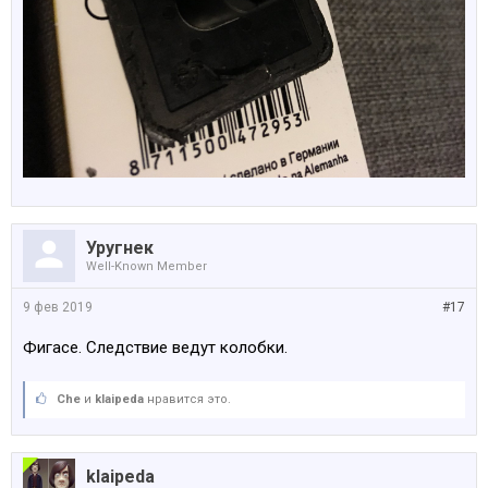
Уругнек
Well-Known Member
9 фев 2019
#17
Фигасе. Следствие ведут колобки.
Che
и
klaipeda
нравится это.
klaipeda