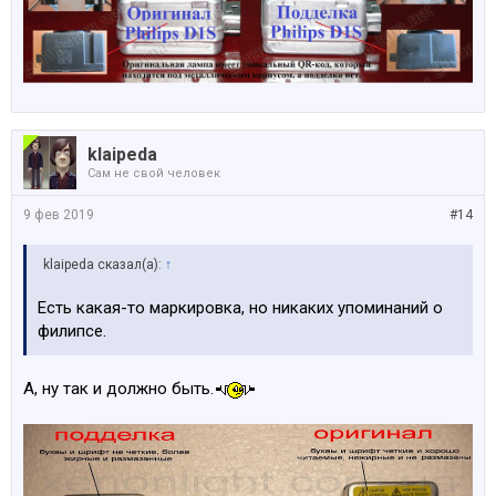
klaipeda
Сам не свой человек
9 фев 2019
#14
klaipeda сказал(а):
↑
Есть какая-то маркировка, но никаких упоминаний о
филипсе.
А, ну так и должно быть.