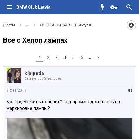
BMW Club Latvia
Форум
...
ОСНОВНОЙ РАЗДЕЛ - Актуальное для водителей BMW
Всё о Xenon лампах
1
2
3
4
5
6
→
8
klaipeda
Сам не свой человек
9 фев 2019
#1
Кстати, может кто знает? Год производства есть на
маркировке лампы?