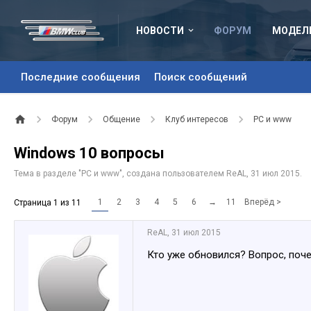
НОВОСТИ
ФОРУМ
МОДЕЛ
Последние сообщения
Поиск сообщений
Форум
Общение
Клуб интересов
PC и www
Windows 10 вопросы
Тема в разделе "
PC и www
", создана пользователем
ReAL
,
31 июл 2015
.
1
2
3
4
5
6
→
11
Вперёд >
Страница 1 из 11
ReAL
,
31 июл 2015
Кто уже обновился? Вопрос, поче