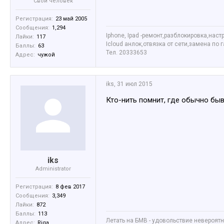
Свой человек
Регистрация:
23 май 2005
Сообщения:
1,294
Iphone, Ipad -ремонт,разблокировка,наст
Лайки:
117
Icloud анлок,отвязка от сети,замена по 
Баллы:
63
Тел. 20333653
Адрес:
чужой
iks
,
31 июл 2015
Кто-нить помнит, где обычно бы
iks
Administrator
Регистрация:
8 фев 2017
Сообщения:
3,349
Лайки:
872
Баллы:
113
Летать на БМВ - удовольствие невероятное
Адрес:
Riga