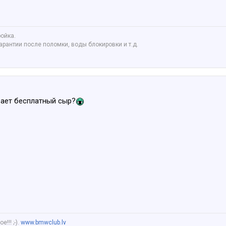
ройка.
гарантии после поломки, воды блокировки и т.д.
вает бесплатный сыр?
!!! ;-).
www.bmwclub.lv