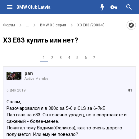
BMW Club Latvia
Форум
...
BMW X3 серия
X3 E83 (2003->)
X3 E83 купить или нет?
1
2
3
4
5
6
7
pan
Active Member
6 дек 2019
#1
Салам,
Разочаровался я в 300с за 5-6 и CLS за 6-7кЕ
Пал глаз на е83. Он конечно уродец, но в спортпакете и
саженый - более-менее.
Почитал тему Вадима(Феликса), как то очень дорого
получается. Или ему не повезло?