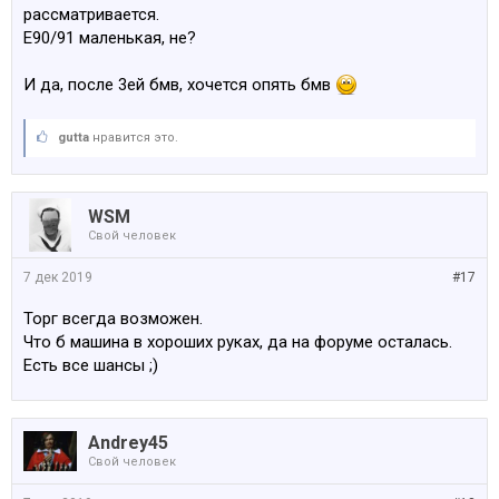
рассматривается.
Е90/91 маленькая, не?
И да, после 3ей бмв, хочется опять бмв
gutta
нравится это.
WSM
Свой человек
7 дек 2019
#17
Торг всегда возможен.
Что б машина в хороших руках, да на форуме осталась.
Есть все шансы ;)
Andrey45
Свой человек