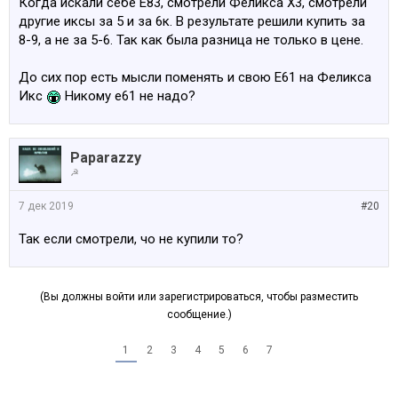
Когда искали себе Е83, смотрели Феликса Х3, смотрели
другие иксы за 5 и за 6к. В результате решили купить за
8-9, а не за 5-6. Так как была разница не только в цене.
До сих пор есть мысли поменять и свою Е61 на Феликса
Икс
Никому е61 не надо?
Paparazzy
☭
7 дек 2019
#20
Так если смотрели, чо не купили то?
(Вы должны войти или зарегистрироваться, чтобы разместить
сообщение.)
1
2
3
4
5
6
7