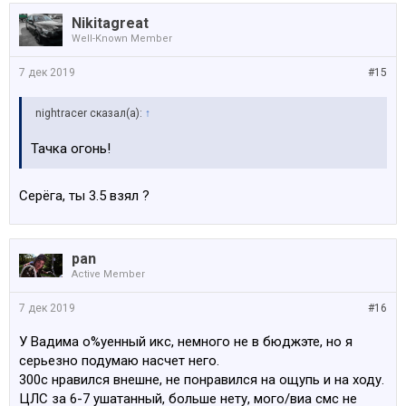
Nikitagreat
Well-Known Member
7 дек 2019
#15
nightracer сказал(а):
↑
Тачка огонь!
Серёга, ты 3.5 взял ?
pan
Active Member
7 дек 2019
#16
У Вадима о%уенный икс, немного не в бюджэте, но я
серьезно подумаю насчет него.
300с нравился внешне, не понравился на ощупь и на ходу.
ЦЛС за 6-7 ушатанный, больше нету, мого/виа смс не