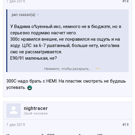
7 дек 2019
#18
pan сказал(а):
↑
У Вадима о%уенный икс, немного не в бюджэте, но я
серьезно подумаю насчет него.
300с нравился внешне, не понравился на ощупь и на
ходу. ЦЛС за 6-7 ушатанный, больше нету, мого/виа
смс не рассматривается.
Е90/91 маленькая, не?
Нажмите, чтобы раскрыть...
И да, после 3ей бмв, хочется опять бмв
300C надо брать с HEMI. На пластик смотреть не будешь
успевать.
nightracer
Свой человек
7 дек 2019
#19