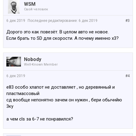
WSM
Свой человек
6 дек 2019
Последнее редактирование:
6 дек 2019
#3
Дорого это как повезёт. В целом авто не новое.
Если брать то SD для скорости. А почему именно х3?
Nobody
Well-Known Member
6 дек 2019
#4
e83 особо хлапот не доставляет , но деревянный и
пластмассовый
сд вообще непонятно зачем он нужен , бери обычнйю
3ку
а чем cls за 6-7 не понравился?