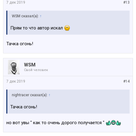
7 дек 2019
#13
WSM сказал(а):
↑
Прям то что автор искал
Тачка огонь!
WSM
Свой человек
7 дек 2019
#14
nightracer сказал(а):
↑
Тачка огонь!
но вот увы " как то очень дорого получается "