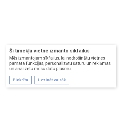
Šī tīmekļa vietne izmanto sīkfailus
Mēs izmantojam sīkfailus, lai nodrošinātu vietnes
pamata funkcijas, personalizētu saturu un reklāmas
un analizētu mūsu datu plūsmu.
Piekrītu
Uzzināt vairāk
Forum software by XenForo™
Перевод:
XF-Russia.ru