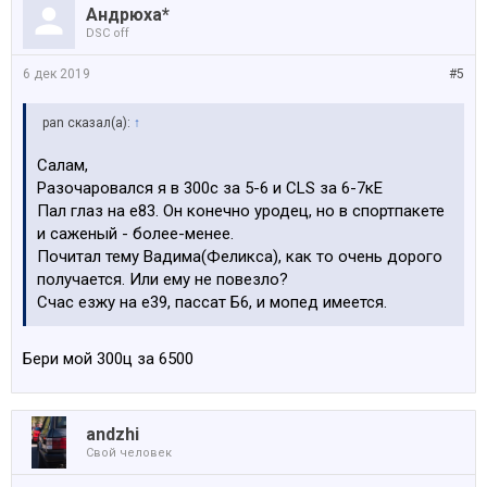
Андрюха*
DSC off
6 дек 2019
#5
pan сказал(а):
↑
Салам,
Разочаровался я в 300с за 5-6 и CLS за 6-7кЕ
Пал глаз на е83. Он конечно уродец, но в спортпакете
и саженый - более-менее.
Почитал тему Вадима(Феликса), как то очень дорого
получается. Или ему не повезло?
Счас езжу на е39, пассат Б6, и мопед имеется.
Бери мой 300ц за 6500
аndzhi
Свой человек