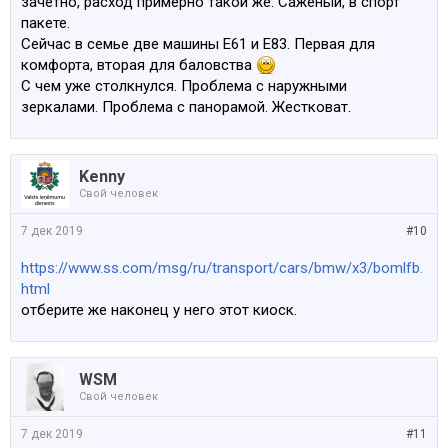
зачетно, расход примерно такой же. Саженый, в спорт
пакете.
Сейчас в семье две машины Е61 и Е83. Первая для
комфорта, вторая для баловства
С чем уже столкнулся. Проблема с наружными
зеркалами. Проблема с панорамой. Жестковат.
Kenny
Свой человек
7 дек 2019
#10
https://www.ss.com/msg/ru/transport/cars/bmw/x3/bomlfb.
html
отберите же наконец у него этот киоск.
WSM
Свой человек
7 дек 2019
#11