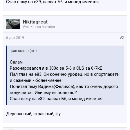
Счас езжу на е39, пассат Б6, и мопед имеется.
Nikitagreat
Well-Known Member
6 дек 2019
#2
pan сказал(а):
↑
Салам,
Разочаровался я в 300с за 5-6 и CLS за 6-7кЕ
Пал глаз на е83. Он конечно уродец, но в спортпакете
и саженый - более-менее.
Почитал тему Вадима(Феликса), как то очень дорого
получается. Или ему не повезло?
Счас езжу на е39, пассат Б6, и мопед имеется.
Деревянный, страшный, фу