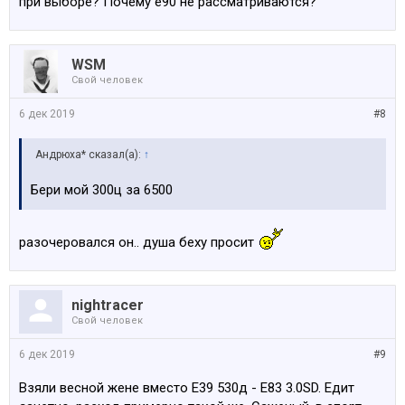
при выборе? Почему е90 не рассматриваются?
WSM
Свой человек
6 дек 2019
#8
Андрюха* сказал(а):
↑
Бери мой 300ц за 6500
разочеровался он.. душа беху просит
nightracer
Свой человек
6 дек 2019
#9
Взяли весной жене вместо Е39 530д - Е83 3.0SD. Едит