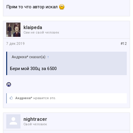
Прям то что автор искал
klaipeda
Сам не свой человек
7 дек 2019
#12
Андрюха* сказал(а):
↑
Бери мой 300ц за 6500
Андрюха*
нравится это.
nightracer
Свой человек