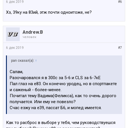
6 дек 2019
#6
Хз, 39ку на 83ий, этж почти одноитоже, не?
Andrew.B
человек
6 дек 2019
#7
pan сказал(а):
↑
Салам,
Разочаровался я в 300с за 5-6 и CLS за 6-7кЕ
Пал глаз на е83. Он конечно уродец, но в спортпакете
и саженый - более-менее.
Почитал тему Вадима(Феликса), как то очень дорого
получается. Или ему не повезло?
Счас езжу на е39, пассат Б6, и мопед имеется.
Как то расброс в выборе у тебя, чем руководствуешся