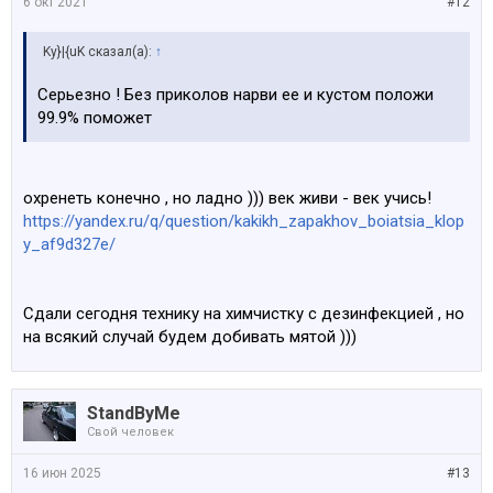
6 окт 2021
#12
Ky}|{uK сказал(а):
↑
Серьезно ! Без приколов нарви ее и кустом положи
99.9% поможет
охренеть конечно , но ладно ))) век живи - век учись!
https://yandex.ru/q/question/kakikh_zapakhov_boiatsia_klop
y_af9d327e/
Сдали сегодня технику на химчистку с дезинфекцией , но
на всякий случай будем добивать мятой )))
StandByMe
Свой человек
16 июн 2025
#13