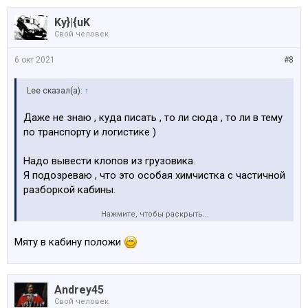
Ky}|{uK
Свой человек
6 окт 2021
#8
Lee сказал(а):
↑
Даже не знаю , куда писать , то ли сюда , то ли в тему
по транспорту и логистике )
Надо вывести клопов из грузовика.
Я подозреваю , что это особая химчистка с частичной
разборкой кабины.
Нажмите, чтобы раскрыть...
Может кто сталкивался, подскажите , куда
обратиться!!!!
Мяту в кабину положи
Andrey45
Свой человек