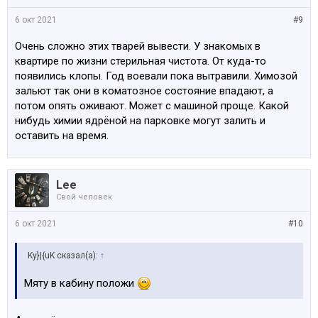
6 окт 2021
#9
Очень сложно этих тварей вывести. У знакомых в
квартире по жизни стерильная чистота. От куда-то
появились клопы. Год воевали пока вытравили. Химозой
зальют так они в коматозное состояние впадают, а
потом опять оживают. Может с машиной проще. Какой
нибудь химии ядрёной на парковке могут залить и
оставить на время.
Lee
Свой человек
6 окт 2021
#10
Ky}|{uK сказал(а):
↑
Мяту в кабину положи