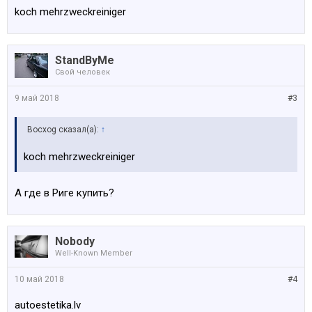
koch mehrzweckreiniger
StandByMe
Свой человек
9 май 2018
#3
Bocxog сказал(а):
↑
koch mehrzweckreiniger
А где в Риге купить?
Nobody
Well-Known Member
10 май 2018
#4
autoestetika.lv