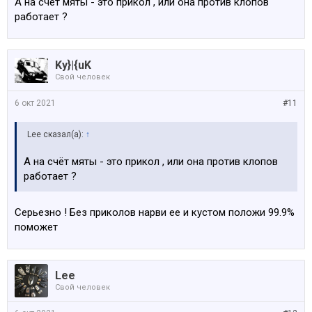
А на счёт мяты - это прикол , или она против клопов
работает ?
Ky}|{uK
Свой человек
6 окт 2021
#11
Lee сказал(а):
↑
А на счёт мяты - это прикол , или она против клопов
работает ?
Серьезно ! Без приколов нарви ее и кустом положи 99.9%
поможет
Lee
Свой человек