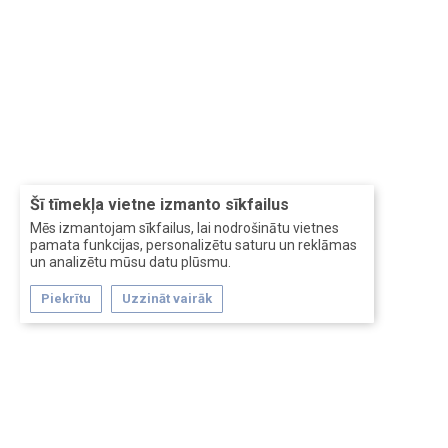
Šī tīmekļa vietne izmanto sīkfailus
Mēs izmantojam sīkfailus, lai nodrošinātu vietnes
pamata funkcijas, personalizētu saturu un reklāmas
un analizētu mūsu datu plūsmu.
Piekrītu
Uzzināt vairāk