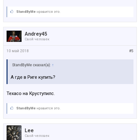
StandByMe
нравится это.
Andrey45
Свой человек
10 май 2018
#5
StandByMe сказал(а):
↑
А где в Риге купить?
Texaco на Круступилс.
StandByMe
нравится это.
Lee
Свой человек