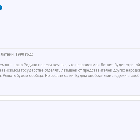
Латвии, 1990 год:
 земля – наша Родина на веки вечные, что независимая Латвия будет стран
ависимом государстве отделять латышей от представителей других народов.
на. Решать будем сообща. Но решать сами. Будем свободными людьми в сво