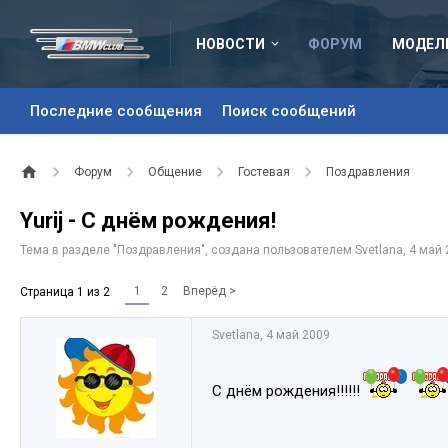
НОВОСТИ
ФОРУМ
МОДЕЛ
Последние сообщения
Поиск сообщений
Форум
Общение
Гостевая
Поздравления
Yurij - С днём рождения!
Тема в разделе "
Поздравления
", создана пользователем
Svetlana
,
4 май 
1
2
Вперёд >
Страница 1 из 2
Svetlana
,
4 май 2009
С днём рождения!!!!!!