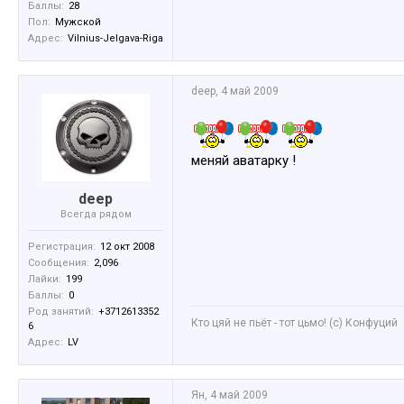
Баллы:
28
Пол:
Мужской
Адрес:
Vilnius-Jelgava-Riga
deep
,
4 май 2009
меняй аватарку !
deep
Всегда рядом
Регистрация:
12 окт 2008
Сообщения:
2,096
Лайки:
199
Баллы:
0
Род занятий:
+3712613352
Кто цяй не пьёт - тот цьмо! (с) Конфуций
6
Адрес:
LV
Ян
,
4 май 2009