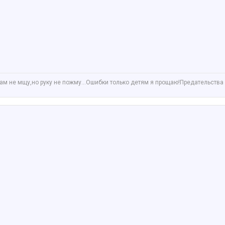
ам не мщу,но руку не пожму...Ошибки только детям я прощаю!Предательства 