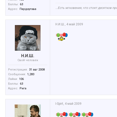
Баллы:
63
...Есть мгновения, что стоят десятков пр
Адрес:
Пардаугава
Н.И.Ш.
,
4 май 2009
Н.И.Ш.
Свой человек
Регистрация:
31 авг 2008
Сообщения:
1,283
Лайки:
106
Баллы:
63
Адрес:
Рига
I-Spirt
,
4 май 2009