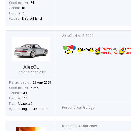
Сообщения:
341
Лайки:
18
Баллы:
0
Адрес:
Deutschland
AlexCL
,
4 май 2009
AlexCL
Porsche specialist
Регистрация:
28 мар 2009
Сообщения:
6,246
Лайки:
649
Баллы:
113
Пол:
Мужской
Porsche Fan Garage
Адрес:
Riga, Purvciems
Ruthless
,
4 май 2009