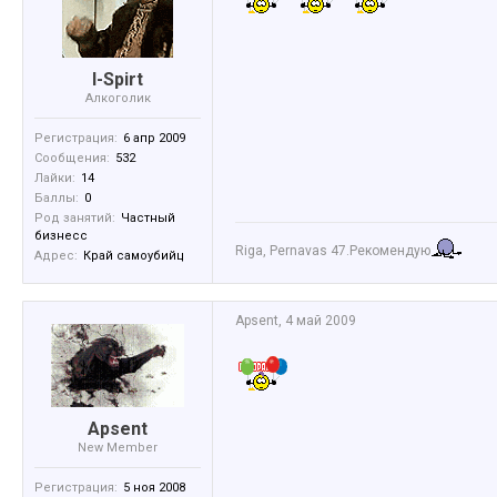
I-Spirt
Алкоголик
Регистрация:
6 апр 2009
Сообщения:
532
Лайки:
14
Баллы:
0
Род занятий:
Частный
бизнесс
Riga, Pernavas 47.Рекомендую
Адрес:
Край самоубийц
Apsent
,
4 май 2009
Apsent
New Member
Регистрация:
5 ноя 2008