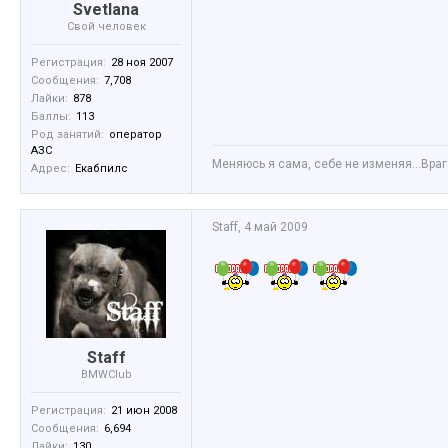
Svetlana
Свой человек
Регистрация:
28 ноя 2007
Сообщения:
7,708
Лайки:
878
Баллы:
113
Род занятий:
оператор
АЗС
Меняюсь я сама, себе не изменяя...Враг
Адрес:
Екабпилс
Staff
,
4 май 2009
Staff
BMWClub
Регистрация:
21 июн 2008
Сообщения:
6,694
Лайки:
130