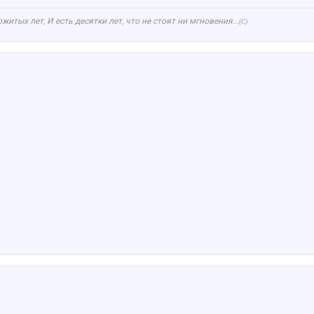
ожитых лет,
И
есть десятки лет, что не стоят ни мгновения...
(С)