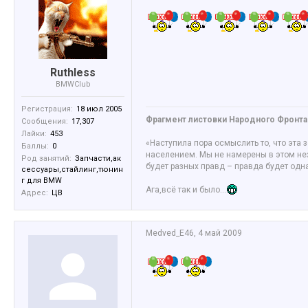
Ruthless
BMWClub
Регистрация:
18 июл 2005
Фрагмент листовки Народного Фронта 
Сообщения:
17,307
Лайки:
453
«Наступила пора осмыслить то, что эта
Баллы:
0
населением. Мы не намерены в этом нез
Род занятий:
Запчасти,ак
будет разных правд – правда будет од
сессуары,стайлинг,тюнин
г для BMW
Ага,всё так и было...
Адрес:
ЦВ
Medved_E46
,
4 май 2009