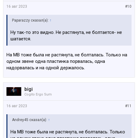
16 авг 2023
#10
Paparazzy сказал(а):
↑
Ну так-то это видно. Не растянута, не болтается- не
шатается.
На МВ тоже была не растянута, не болталась. Только на
одном звене одна пластинка порвалась, одна
надорвалась и на одной держалось.
bigi
Cogito Ergo Sum
16 авг 2023
#11
Andrey45 сказал(а):
↑
На МВ тоже была не растянута, не болталась. Только