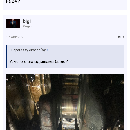
на 24 ?
bigi
Cogito Ergo Sum
17 авг 2023
#19
Paparazzy сказал(а):
↑
А чего с вкладышами было?