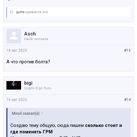
gutta
нравится это.
Asch
Свой человек
16 авг 2023
#13
А что против болта?
bigi
Cogito Ergo Sum
16 авг 2023
#14
Mixuil сказал(а):
↑
Создаю тему общую, сюда пишем
сколько стоит и
где поменять ГРМ