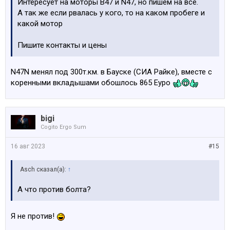
Интересует на моторы B47 и N47, но пишем на все.
А так же если рвалась у кого, то на каком пробеге и
какой мотор
Пишите контакты и цены
N47N менял под 300т.км. в Бауске (СИА Райке), вместе с
коренными вкладышами обошлось 865 Еуро
bigi
Cogito Ergo Sum
16 авг 2023
#15
Asch сказал(а):
↑
А что против болта?
Я не против!