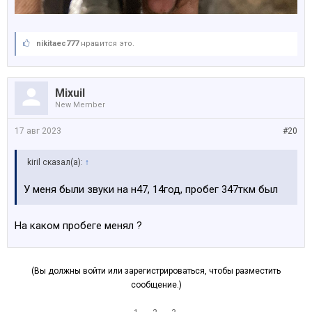
nikitaec777
нравится это.
Mixuil
New Member
17 авг 2023
#20
kiril сказал(а):
↑
У меня были звуки на н47, 14год, пробег 347ткм был
На каком пробеге менял ?
(Вы должны войти или зарегистрироваться, чтобы разместить
сообщение.)