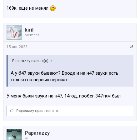
169к, еще не менял
kiril
Member
15 авг 2023
#6
Paparazzy сказал(а):
↑
А у б47 звуки бывают? Вроде и на н47 звуки есть
только на первых версиях.
У меня были звуки на н47, 14год, пробег 347ткм был
Paparazzy
нравится это.
Paparazzy
☭