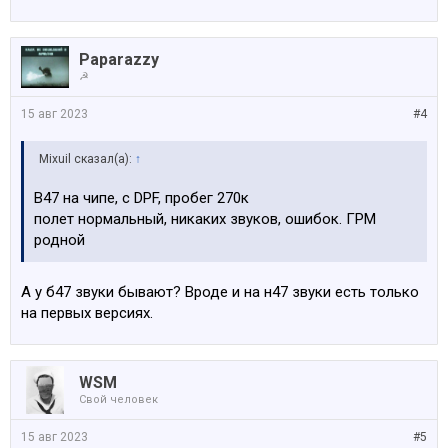
Paparazzy
☭
15 авг 2023
#4
Mixuil сказал(а):
↑
B47 на чипе, с DPF, пробег 270к
полет нормальный, никаких звуков, ошибок. ГРМ
родной
А у б47 звуки бывают? Вроде и на н47 звуки есть только
на первых версиях.
WSM
Свой человек
15 авг 2023
#5