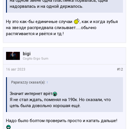
на одном звене одна пластинка порвалась, одна
надорвалась и на одной держалось.
Ну это как-бы единичные случаи
, как и когда зубья
на звезде распредвала слизывает......обычно
растягивается и рвётся и тд.!
bigi
Cogito Ergo Sum
16 авг 2023
#12
Paparazzy сказал(а):
↑
Значит интернет врёт
Я не стал ждать, поменял на 190к. Но сказали, что
цепь была довольно хорошая ещё.
Надо было болтом проверить просто и катать дальше!