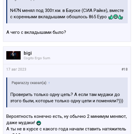
N47N менял под 300т.км. в Бауске (СИА Райке), вместе
с коренными вкладышами обошлось 865 Еуро
А чего с вкладышами было?
bigi
Cogito Ergo Sum
17 авг 2023
#18
Paparazzy сказал(а):
↑
Проверить только одну цепь? А если там мудаки до
этого были, которые только одну цепи и поменяли?)))
Вероятность конечно есть, ну обычно 2 минимум меняют,
даже мудаки!
А ты не в курсе с какого года начали ставить натяжитель