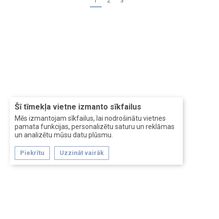
1
2
3
Šī tīmekļa vietne izmanto sīkfailus
Mēs izmantojam sīkfailus, lai nodrošinātu vietnes
pamata funkcijas, personalizētu saturu un reklāmas
un analizētu mūsu datu plūsmu.
Piekrītu
Uzzināt vairāk