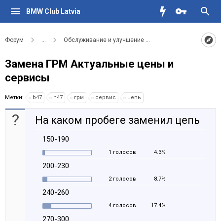
BMW Club Latvia
Форум
...
Обслуживание и улучшение вашего BMW
Замена ГРМ Актуальные цены и
сервисы
Метки:
b47
n47
грм
сервис
цепь
?
На каком пробеге заменил цепь
150-190
1 голосов
4.3%
200-230
2 голосов
8.7%
240-260
4 голосов
17.4%
270-300