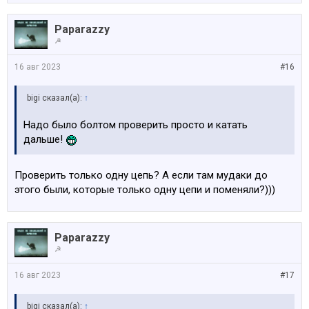
Paparazzy
☭
16 авг 2023
#16
bigi сказал(а):
↑
Надо было болтом проверить просто и катать
дальше!
Проверить только одну цепь? А если там мудаки до
этого были, которые только одну цепи и поменяли?)))
Paparazzy
☭
16 авг 2023
#17
bigi сказал(а):
↑