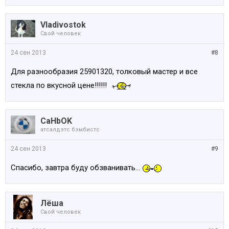
Vladivostok
Свой человек
24 сен 2013
#8
Для разнообразия 25901320, толковый мастер и все
стекла по вкусной цене!!!!!!
CaHbOK
атсалдэтс бэмбистс
24 сен 2013
#9
Спасибо, завтра буду обзванивать...
Лёша
Свой человек