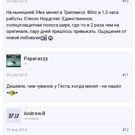
24 сен 2013
#10
На нынешней 34ке менял в Трипликсе. 80лс и 1,5 часа
работы. Стекло Нордглас. Единственное,
солнцезащитная полоса шире, где-то в 2 раза чем на
оригинале, пару дней пришлось привыкать. Ощущения от
новой лобовухи
Paparazzy
☭
25 сен 2013
#11
Дешевле, чем чувачок у Геста, когда менял - не нашёл
Andrew.B
человек
18 янв 2014
#12