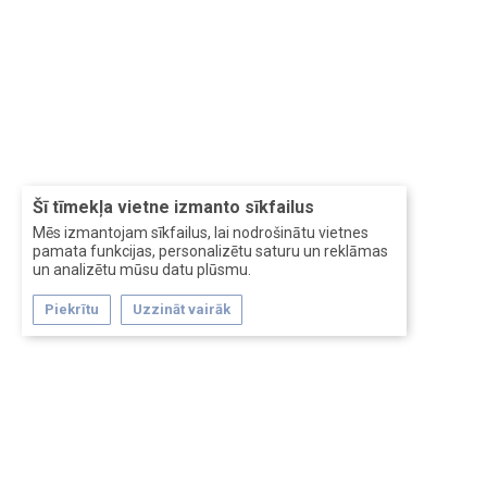
Šī tīmekļa vietne izmanto sīkfailus
Mēs izmantojam sīkfailus, lai nodrošinātu vietnes
pamata funkcijas, personalizētu saturu un reklāmas
un analizētu mūsu datu plūsmu.
Piekrītu
Uzzināt vairāk
Forum software by XenForo™