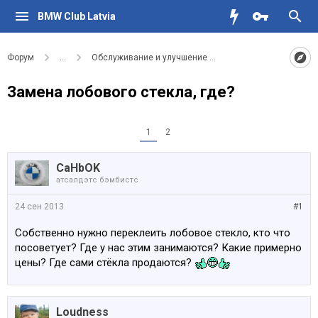
BMW Club Latvia
Форум
...
Обслуживание и улучшение вашего BMW
Замена лобового стекла, где?
1
2
CaHbOK
атсалдэтс бэмбистс
24 сен 2013
#1
Собственно нужно переклеить лобовое стекло, кто что
посоветует? Где у нас этим занимаются? Какие примерно
цены? Где сами стёкла продаются?
Loudness