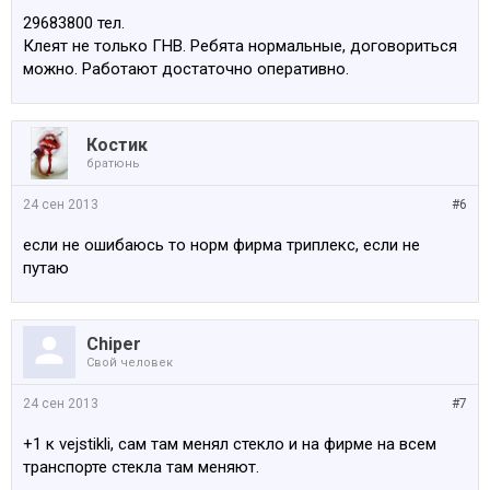
29683800 тел.
Клеят не только ГНВ. Ребята нормальные, договориться
можно. Работают достаточно оперативно.
Костик
братюнь
24 сен 2013
#6
если не ошибаюсь то норм фирма триплекс, если не
путаю
Chiper
Свой человек
24 сен 2013
#7
+1 к vejstikli, сам там менял стекло и на фирме на всем
транспорте стекла там меняют.