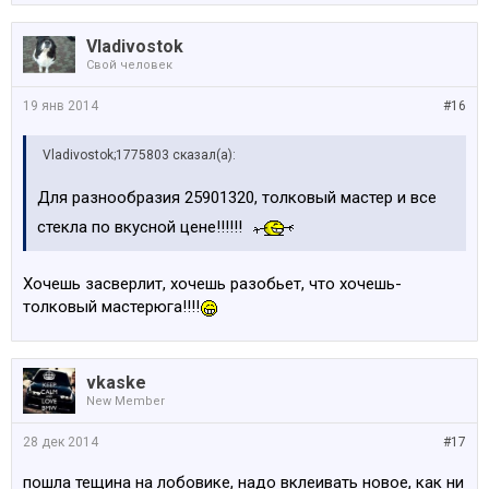
Vladivostok
Свой человек
19 янв 2014
#16
Vladivostok;1775803 сказал(а):
Для разнообразия 25901320, толковый мастер и все
стекла по вкусной цене!!!!!!
Хочешь засверлит, хочешь разобьет, что хочешь-
толковый мастерюга!!!!
vkaske
New Member
28 дек 2014
#17
пошла тещина на лобовике, надо вклеивать новое, как ни