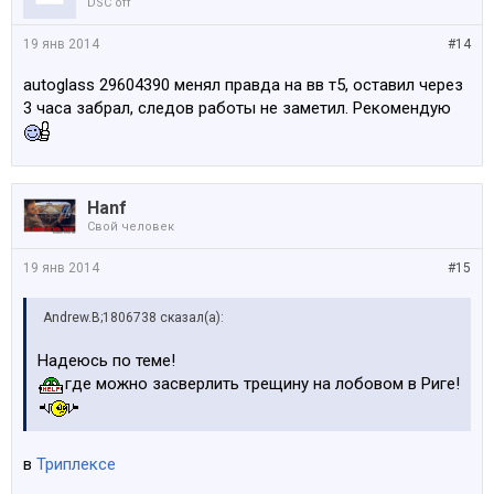
DSC off
19 янв 2014
#14
autoglass 29604390 менял правда на вв т5, оставил через
3 часа забрал, следов работы не заметил. Рекомендую
Hanf
Свой человек
19 янв 2014
#15
Andrew.B;1806738 сказал(а):
Надеюсь по теме!
где можно засверлить трещину на лобовом в Риге!
в
Триплексе