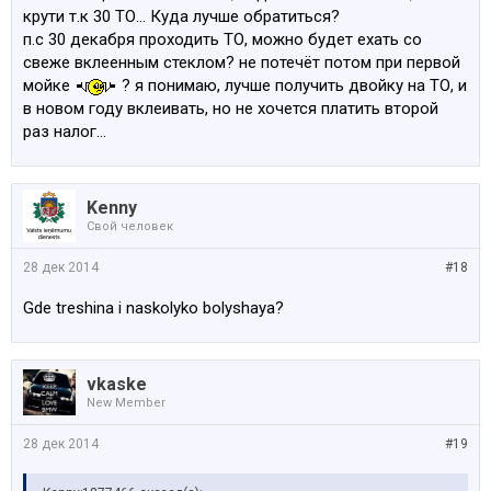
крути т.к 30 ТО... Куда лучше обратиться?
п.с 30 декабря проходить ТО, можно будет ехать со
свеже вклеенным стеклом? не потечёт потом при первой
мойке
? я понимаю, лучше получить двойку на ТО, и
в новом году вклеивать, но не хочется платить второй
раз налог...
Kenny
Свой человек
28 дек 2014
#18
Gde treshina i naskolyko bolyshaya?
vkaske
New Member
28 дек 2014
#19