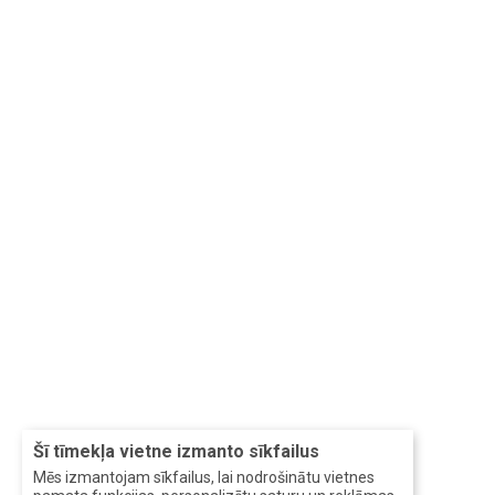
Šī tīmekļa vietne izmanto sīkfailus
Mēs izmantojam sīkfailus, lai nodrošinātu vietnes