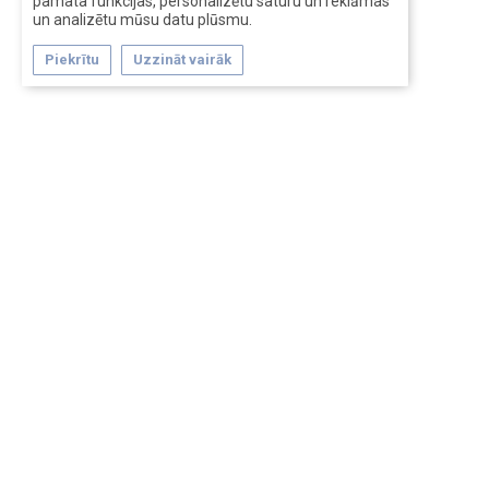
pamata funkcijas, personalizētu saturu un reklāmas
un analizētu mūsu datu plūsmu.
Piekrītu
Uzzināt vairāk