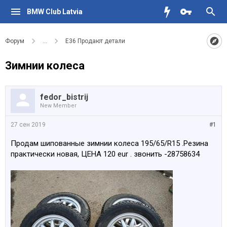
BMW Club Latvia
Форум
...
Е36 Продают детали
Зимнии колеса
fedor_bistrij
New Member
27 сен 2019
#1
Продам шипованные зимнии колеса 195/65/R15 .Резина
практически новая, ЦЕНА 120 eur . звонить -28758634