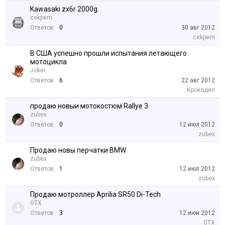
Kawasaki zx6r 2000g.
cekpem
Ответов:
0
30 авг 2012
cekpem
В США успешно прошли испытания летающего
мотоцикла
Joker
Ответов:
6
22 авг 2012
Крокодил
продаю новыи мотокостюм Rallye 3
zubex
Ответов:
0
12 июл 2012
zubex
Продаю новы перчатки BMW
zubex
Ответов:
1
12 июл 2012
zubex
Продаю мотроллер Aprilia SR50 Di-Tech
GTX
Ответов:
3
12 июн 2012
GTX