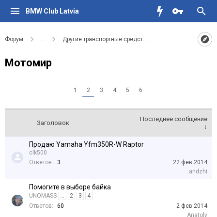
BMW Club Latvia
Форум
...
Другие транспортные средства
Мотомир
1
2
3
4
5
6
Последнее сообщение
Заголовок
↓
Продаю Yamaha Yfm350R-W Raptor
clk500
Ответов:
3
22 фев 2014
аndzhi
Помогите в выборе байка
UNOMASS
...
2
3
4
Ответов:
60
2 фев 2014
Anatoly