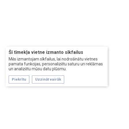
Šī tīmekļa vietne izmanto sīkfailus
Mēs izmantojam sīkfailus, lai nodrošinātu vietnes
pamata funkcijas, personalizētu saturu un reklāmas
un analizētu mūsu datu plūsmu.
Piekrītu
Uzzināt vairāk
Forum software by XenForo™
Перевод:
XF-Russia.ru