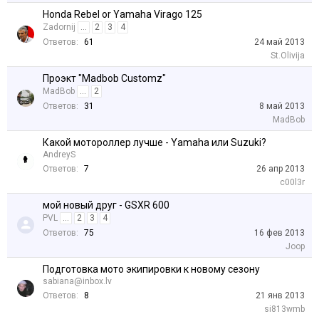
Honda Rebel or Yamaha Virago 125
Zadornij
...
2
3
4
Ответов:
61
24 май 2013
St.Olivija
Проэкт "Madbob Customz"
MadBob
...
2
Ответов:
31
8 май 2013
MadBob
Какой мотороллер лучше - Yamaha или Suzuki?
AndreyS
Ответов:
7
26 апр 2013
c00l3r
мой новый друг - GSXR 600
PVL
...
2
3
4
Ответов:
75
16 фев 2013
Joop
Подготовка мото экипировки к новому сезону
sabiana@inbox.lv
Ответов:
8
21 янв 2013
si813wmb