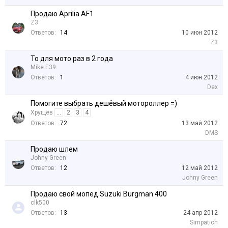
Продаю Aprilia AF1
Z3
Ответов:
14
10 июн 2012
Z3
То для мото раз в 2 года
Mike E39
Ответов:
1
4 июн 2012
Dex
Помогите выбрать дешёвый мотороллер =)
Хрущёв
...
2
3
4
Ответов:
72
13 май 2012
DMS
Продаю шлем
Johny Green
Ответов:
12
12 май 2012
Johny Green
Продаю свой мопед Suzuki Burgman 400
clk500
Ответов:
13
24 апр 2012
Simpatich