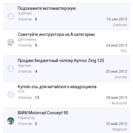
Подскажите мотомастерскую
Gadman
Ответов:
0
15 сен 2013
Gadman
Советуйте инструктора на А категорию
Деточкина
Ответов:
9
24 июл 2013
PVL
Продаю бюджетный чоппер Kymco Zing 125
Уругнек
Ответов:
4
20 июн 2013
DemAn
Куплю ось для китайского квадроцикла
GTX
Ответов:
13
28 май 2013
Andrey45
BMW Motorrad Concept 90
Paparazzy
Ответов:
2
25 май 2013
Magnum