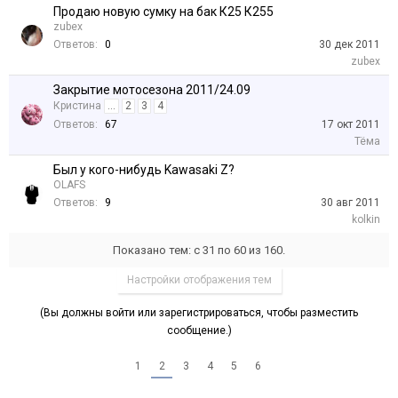
Продаю новую сумку на бак К25 К255
zubex
Ответов:
0
30 дек 2011
zubex
Закрытие мотосезона 2011/24.09
Кристина
...
2
3
4
Ответов:
67
17 окт 2011
Тёма
Был у кого-нибудь Kawasaki Z?
OLAFS
Ответов:
9
30 авг 2011
kolkin
Показано тем: с 31 по 60 из 160.
Настройки отображения тем
(Вы должны войти или зарегистрироваться, чтобы разместить
сообщение.)
1
2
3
4
5
6