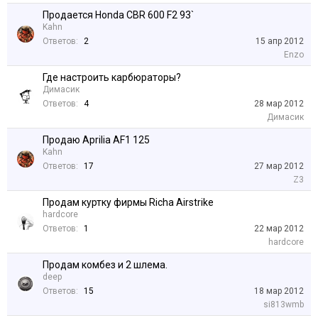
Продается Honda CBR 600 F2 93`
Kahn
Ответов:
2
15 апр 2012
Enzo
Где настроить карбюраторы?
Димасик
Ответов:
4
28 мар 2012
Димасик
Продаю Aprilia AF1 125
Kahn
Ответов:
17
27 мар 2012
Z3
Продам куртку фирмы Richa Airstrike
hardcore
Ответов:
1
22 мар 2012
hardcore
Продам комбез и 2 шлема.
deep
Ответов:
15
18 мар 2012
si813wmb