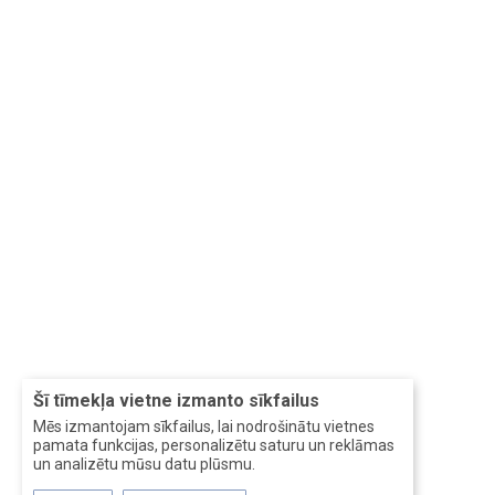
Šī tīmekļa vietne izmanto sīkfailus
Mēs izmantojam sīkfailus, lai nodrošinātu vietnes
pamata funkcijas, personalizētu saturu un reklāmas
un analizētu mūsu datu plūsmu.