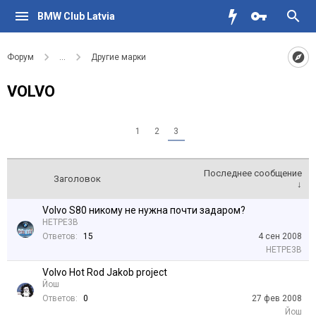
BMW Club Latvia
Форум
...
Другие марки
VOLVO
1
2
3
Последнее сообщение
Заголовок
↓
Volvo S80 никому не нужна почти задаром?
HETPE3B
Ответов:
15
4 сен 2008
HETPE3B
Volvo Hot Rod Jakob project
Йош
Ответов:
0
27 фев 2008
Йош