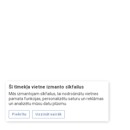
Šī tīmekļa vietne izmanto sīkfailus
Mēs izmantojam sīkfailus, lai nodrošinātu vietnes
pamata funkcijas, personalizētu saturu un reklāmas
un analizētu mūsu datu plūsmu.
Piekrītu
Uzzināt vairāk