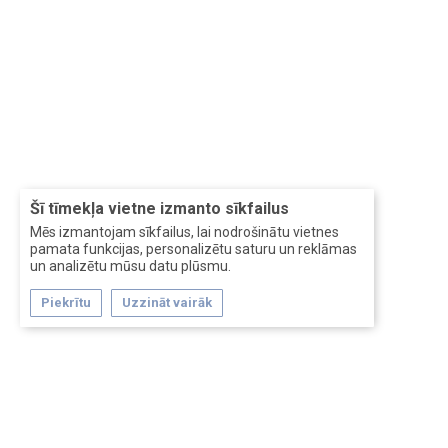
Šī tīmekļa vietne izmanto sīkfailus
Mēs izmantojam sīkfailus, lai nodrošinātu vietnes
pamata funkcijas, personalizētu saturu un reklāmas
un analizētu mūsu datu plūsmu.
Piekrītu
Uzzināt vairāk