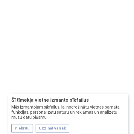
Šī tīmekļa vietne izmanto sīkfailus
Mēs izmantojam sīkfailus, lai nodrošinātu vietnes pamata
funkcijas, personalizētu saturu un reklāmas un analizētu
mūsu datu plūsmu.
Piekrītu
Uzzināt vairāk