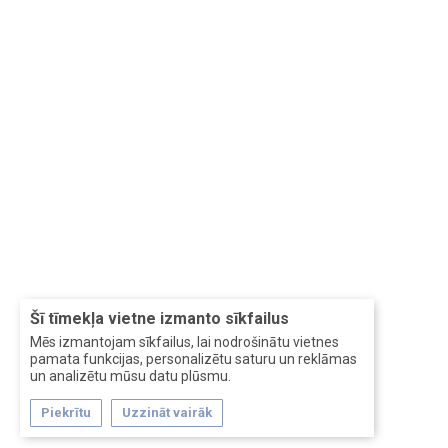
Šī tīmekļa vietne izmanto sīkfailus
Mēs izmantojam sīkfailus, lai nodrošinātu vietnes
pamata funkcijas, personalizētu saturu un reklāmas
un analizētu mūsu datu plūsmu.
Piekrītu
Uzzināt vairāk