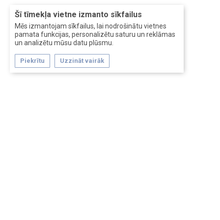
Šī tīmekļa vietne izmanto sīkfailus
Mēs izmantojam sīkfailus, lai nodrošinātu vietnes
pamata funkcijas, personalizētu saturu un reklāmas
un analizētu mūsu datu plūsmu.
Piekrītu
Uzzināt vairāk