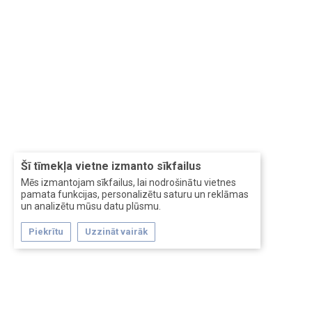
Šī tīmekļa vietne izmanto sīkfailus
Mēs izmantojam sīkfailus, lai nodrošinātu vietnes
pamata funkcijas, personalizētu saturu un reklāmas
un analizētu mūsu datu plūsmu.
Piekrītu
Uzzināt vairāk