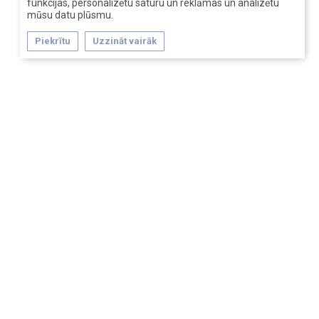
funkcijas, personalizētu saturu un reklāmas un analizētu
mūsu datu plūsmu.
Piekrītu
Uzzināt vairāk