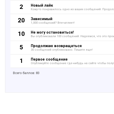
Новый лайк
2
Кому-то понравилось одно из ваших сообщений. Продолж
Зависимый
20
1,000 сообщений? Впечатляет!
Не могу остановиться!
10
Вы опубликовали 100 сообщений. Надеемся, что это про
Продолжаю возвращаться
5
30 сообщений опубликовано. Пишите еще!
Первое сообщение
1
Опубликуйте сообщение где-нибудь на сайте чтобы полу
Всего баллов: 83