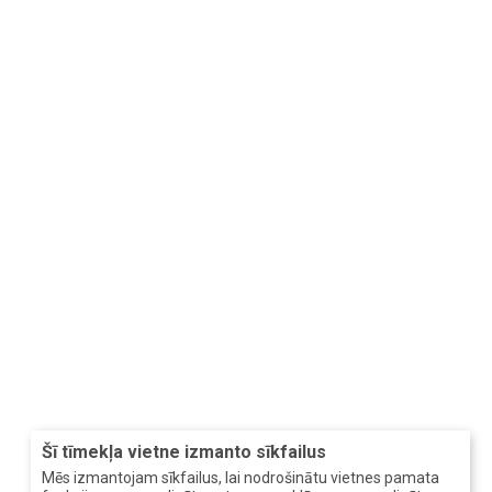
Šī tīmekļa vietne izmanto sīkfailus
Mēs izmantojam sīkfailus, lai nodrošinātu vietnes pamata