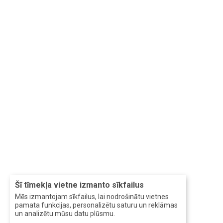
Šī tīmekļa vietne izmanto sīkfailus
Mēs izmantojam sīkfailus, lai nodrošinātu vietnes
pamata funkcijas, personalizētu saturu un reklāmas
un analizētu mūsu datu plūsmu.