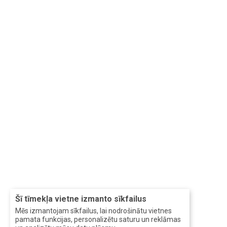
Šī tīmekļa vietne izmanto sīkfailus
Mēs izmantojam sīkfailus, lai nodrošinātu vietnes
pamata funkcijas, personalizētu saturu un reklāmas