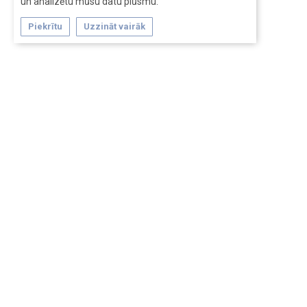
un analizētu mūsu datu plūsmu.
Piekrītu
Uzzināt vairāk