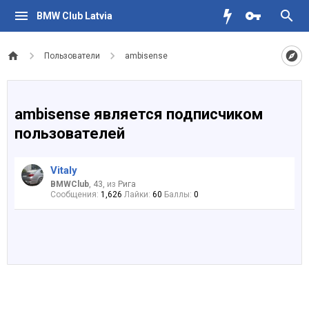
BMW Club Latvia
Пользователи
ambisense
ambisense является подписчиком
пользователей
Vitaly
BMWClub
, 43,
из
Рига
Сообщения:
1,626
Лайки:
60
Баллы:
0