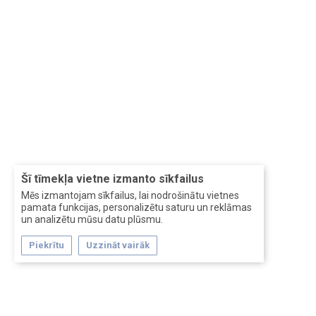
Šī tīmekļa vietne izmanto sīkfailus
Mēs izmantojam sīkfailus, lai nodrošinātu vietnes
pamata funkcijas, personalizētu saturu un reklāmas
un analizētu mūsu datu plūsmu.
Piekrītu
Uzzināt vairāk