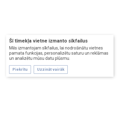
Šī tīmekļa vietne izmanto sīkfailus
Mēs izmantojam sīkfailus, lai nodrošinātu vietnes
pamata funkcijas, personalizētu saturu un reklāmas
un analizētu mūsu datu plūsmu.
Piekrītu
Uzzināt vairāk