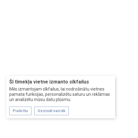
Šī tīmekļa vietne izmanto sīkfailus
Mēs izmantojam sīkfailus, lai nodrošinātu vietnes
pamata funkcijas, personalizētu saturu un reklāmas
un analizētu mūsu datu plūsmu.
Piekrītu
Uzzināt vairāk