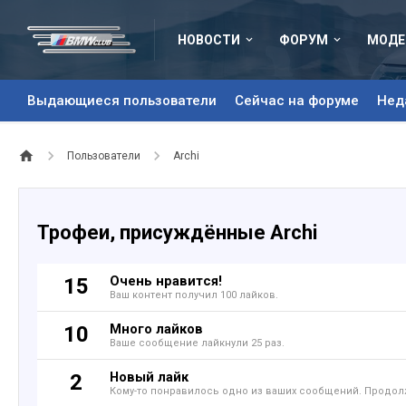
НОВОСТИ
ФОРУМ
МОДЕ
Выдающиеся пользователи
Сейчас на форуме
Нед
Пользователи
Archi
Трофеи, присуждённые Archi
Очень нравится!
15
Ваш контент получил 100 лайков.
Много лайков
10
Ваше сообщение лайкнули 25 раз.
Новый лайк
2
Кому-то понравилось одно из ваших сообщений. Продолж