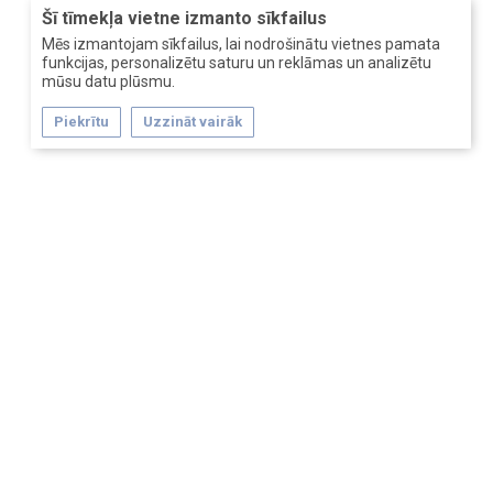
Šī tīmekļa vietne izmanto sīkfailus
Mēs izmantojam sīkfailus, lai nodrošinātu vietnes pamata
funkcijas, personalizētu saturu un reklāmas un analizētu
mūsu datu plūsmu.
Piekrītu
Uzzināt vairāk